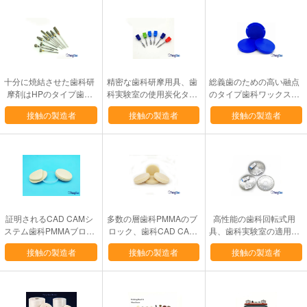
十分に焼結させた歯科研
精密な歯科研摩用具、歯
総義歯のための高い融点
摩剤はHPのタイプ歯科
科実験室の使用炭化タン
のタイプ歯科ワックスは
実験室のダイヤモンドバ
グステンのカッター
利用できる98/95/89mm
接触の製造者
接触の製造者
接触の製造者
ールに用具を使います
Diaを戴冠させます
証明されるCAD CAMシ
多数の層歯科PMMAのブ
高性能の歯科回転式用
ステム歯科PMMAブロッ
ロック、歯科CAD CAM
具、歯科実験室の適用範
クの半透明なセリウム/IS
システム使用PMMAディ
囲が広いダイヤモンド
接触の製造者
接触の製造者
接触の製造者
O
スク
ディスク