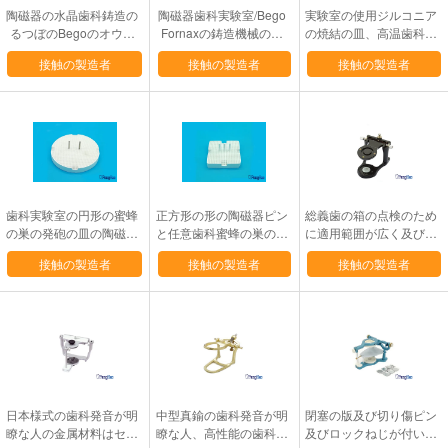
陶磁器の水晶歯科鋳造の
陶磁器歯科実験室/Bego
実験室の使用ジルコニア
るつぼのBegoのオウム
Fornaxの鋳造機械のた
の焼結の皿、高温歯科磁
ガイの鋳造の器械の使用
めの水晶るつぼ
器の炉の皿
接触の製造者
接触の製造者
接触の製造者
歯科実験室の円形の蜜蜂
正方形の形の陶磁器ピン
総義歯の箱の点検のため
の巣の発砲の皿の陶磁器
と任意歯科蜜蜂の巣の発
に適用範囲が広く及び多
材料は証明されたセリウ
砲の皿2のサイズ
目的な磁気歯科発音が明
接触の製造者
接触の製造者
接触の製造者
ム/ISOを作りました
瞭な人
日本様式の歯科発音が明
中型真鍮の歯科発音が明
閉塞の版及び切り傷ピン
瞭な人の金属材料はセリ
瞭な人、高性能の歯科実
及びロックねじが付いて