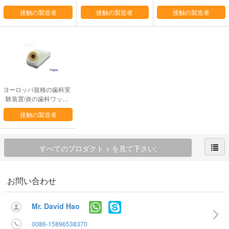
器の箱が付いている歯科
ている歯科実験装置
ル アーチのトリマーOE
接触の製造者
接触の製造者
接触の製造者
実験室プロダクト
Mサービス
ヨーロッパ規格の歯科実
験装置/炎の歯科ワック
スのナイフのヒーター無
接触の製造者
し
すべてのプロダクト > を見て下さい;
お問い合わせ
Mr. David Hao
0086-15896538370