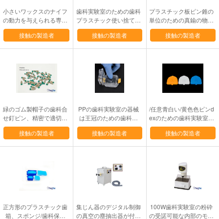
小さいワックスのナイフ
歯科実験室のための歯科
プラスチック板ピン錐の
の動力を与えられる専門
プラスチック使い捨て可
単位のための真鍮の物質
の歯科装置プロダクト50
能な発音が明瞭な人
的な歯科合せ釘ピン
接触の製造者
接触の製造者
接触の製造者
W
緑のゴム製帽子の歯科合
PPの歯科実験室の器械
/任意青白い/黄色色ピンd
せ釘ピン、精密で適切な
は王冠のための歯科枕
exのための歯科実験室の
設置の合せ釘ピン
箱/膜箱を取り除きます
物質的な板
接触の製造者
接触の製造者
接触の製造者
正方形のプラスチック歯
集じん器のデジタル制御
100W歯科実験室の粉砕
箱、スポンジ/歯科保持
の真空の塵抽出器が付い
の受諾可能な内部のモデ