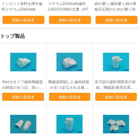
インゴット材料を押す歯
リチウムDisilicate歯科
綿の磨く/歯科磨く綿の車
科リチウムDisilicate
CAD/CCAMの文書（HT
輪宝石類のための磨く布
（HTおよびLT）
およびLT）
の車輪
接触の製造者
接触の製造者
接触の製造者
トップ製品
Kerrのタイプ歯科陶磁器
陶磁器閉鎖した歯科鋳造
非汚染の歯科実験室の供
の鋳造のるつぼ、高い耐
のるつぼ/なされる最高
給、陶磁器/最高石英ガ
熱性歯科実験室プロダク
石英ガラス材料
ラスの鋳造のるつぼ
接触の製造者
接触の製造者
接触の製造者
ト