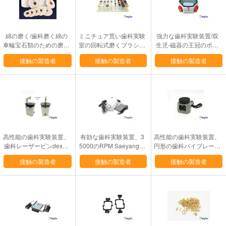
綿の磨く/歯科磨く綿の
ミニチュア荒い歯科実験
強力な歯科実験装置/双
車輪宝石類のための磨く
室の回転式磨くブラシの
生児-磁器の王冠のポー
布の車輪
馬/ヤギの毛のタイプ
ランド語のためのサンド
接触の製造者
接触の製造者
接触の製造者
ブラスターをペンで書い
て下さい
高性能の歯科実験装置、
有効な歯科実験装置、3
高性能の歯科実験装置、
歯科レーザーピンdexの
5000のRPM Saeyangの
円形の歯科バイブレータ
ピン錐機械
マラソンの実験室のMirc
ー機械
接触の製造者
接触の製造者
接触の製造者
oモーター