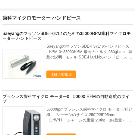
人を非常に歓迎しあなたに協力することを望んで
下さい。 私達の歯科実験室プロダクトは下記の
ものを含んでいます: 1. 実験室のるつぼ、焼結の
歯科マイクロモーター ハンドピース
るつぼ、蜜蜂の巣の発砲の皿、水まきの版、混合
の平板、等。 ディスク、取付けられた石、バー
ルシリーズ（炭化物、ゴム、ダイヤモンド）、等
SaeyangのマラソンSDE-H37L1のための35000RPM歯科マイクロモ
を分けるジルコニアの粉砕機、ジルコニアのポリ
ーター ハンドピース
ッシャ。 発音が明瞭な人、ワックスの鍋、ピン
SaeyangのマラソンSDE-H37L1のハンドピース
dex、バイブレーター、検査官および他の実験装
RPM:0~35000RPM 最高のトルク:280gf.cm 製
置、等。 ワックスのブロック、PMMAのブロッ
品の説明 モデル SDE-H37LNのハンドピース 入
ク、適用範囲が広いブロック、等。
力電圧 110v-220v、50-60hz 力 65w 速度
35000rpm 最高のトルク 280gf.cm サイズを集め
て下さい 2.35mm/3.0mm/3.175mm 適用 歯科装
接触の製造者
置、歯科ドリル/釘のドリル/顕微鏡の彫版、宝石
類の磨く用具、小型粉砕機等。 取付け 1.
「R」の刻みをつけるチャックのハンドルによっ
て位置を解放すればコレット、コレットの
ブラシレス歯科マイクロ モーター0 - 50000 RPMの自動巡航のタイ
head&unscrewの三角の平たい箱上のチャックの
プ
レンチの場所の三角の穴のバールか付属品はコレ
50000rpmブラシレス歯科マイクロ モーター/粉砕
ット左回りにコレットを取除きます。 2. 新し
機 シャーシのサイズ:250*225*95mm
いコレットのバールか付属品を使って、ハンドピ
（L*W*H） シャーシの重量:2.8kg （純重量） ハ
ースへの糸。コレットの頭部の三角の平たい箱上
ンドピースのサイズ:148*27mm （L*diameter）
のチャックのレンチの三角の穴を置き、コレット
ハンドピースの重量:230g （純重量） 力:200W
を右回りにきつく締めて下さい。締まり過ぎない