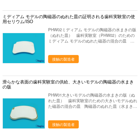
2. 湿気の保持機能は磁器の固まりが正しい量を
の常に受け取ることを保障します 実行可能な状
態にaに水をまき、残ります。 3. 未使用の磁器は
ミディアム モデルの陶磁器のぬれた皿の証明される歯科実験室の使
後で貯えられ、再使用することができます。 4.
用セリウム/ISO
磁器および時間を節約します。 5. それは透明の
PHW02ミディアム モデルの陶磁器の水まきの版
プラスチック ガバーと貯えられるものがのそれ
（ぬれた皿） 歯科実験室（PHW02）のための
で土または残骸からの磁器を抗議することを来、
ミディアム モデルのぬれた磁器の混合の皿 陶
クリア ビューを提供します。
磁器のぬれた皿（水まきの版。） *大きいモデ
ル。 *プラスチック底及びカバーを持っているこ
と *歯科実験室で使用します *カバーとのサイズ:
接触の製造者
約17*12cm 私達について 私達はプロダクト
シリーズを使用して歯科実験室の製造業そしてマ
ーケティングを専門にした歯科実験室の供給の会
社です。中国のルオヤンに置きます、美しいツー
滑らかな表面の歯科実験室の供給、大きいモデルの陶磁器の水まき
リスト都市。私達の都市を訪問するためにすべて
の版
の友人を非常に歓迎しあなたに協力することを望
PHW01大きいモデルの陶磁器の水まきの版（ぬ
んで下さい。 私達の歯科実験室プロダクトは下
れた皿） 歯科実験室のための大きいモデルぬれ
記のものを含んでいます: 1. 実験室のるつぼ、焼
た磁器の混合の皿 陶磁器のぬれた皿（水まきの
結のるつぼ、蜜蜂の巣の発砲の皿、水まきの版、
版。） *大きいモデル。 *プラスチック底及びカ
混合の平板、等。 ディスク、取付けられた石、
バーを持っていること *歯科実験室で使用します
バールシリーズ（炭化物、ゴム、ダイヤモン
*カバーとのサイズ:約25*17cm 特徴 1. 滑らか
接触の製造者
ド）、等を分けるジルコニアの粉砕機、ジルコニ
な表面はブラシの生命を延長します。 2. 湿気の
アのポリッシャ。 発音が明瞭な人、ワックスの
保持機能は磁器の固まりが正しい量をの常に受け
鍋、ピンdex、バイブレーター、検査官および他
取ることを保障します 実行可能な状態にaに水を