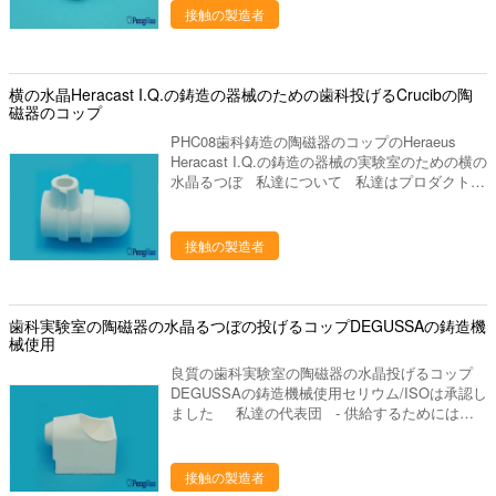
には、歯科実験室プロダクトの販売製造し。 私
接触の製造者
達をなぜ選びなさいか 私達のプロダクトは35ヶ
国以上に輸出され、私達の作成の工場部に歯科実
験室の豊富な作成の経験がありま15年の上に作
り出します。私達は要求するように適した歯科実
横の水晶Heracast I.Q.の鋳造の器械のための歯科投げるCrucibの陶
験室作り出します供給するかもしれ。あなたとの
磁器のコップ
歓迎された新しい協同! 進む採用技術を、専門
PHC08歯科鋳造の陶磁器のコップのHeraeus
の製造工程中作り出して、私達は未加工の選択か
Heracast I.Q.の鋳造の器械の実験室のための横の
らの私達のるつぼそして他の歯科実験室プロダク
水晶るつぼ 私達について 私達はプロダクト
トをよい大事にします 終わりへの材料。 次のも
シリーズを使用して歯科実験室の製造業そしてマ
のを持っている私達の歯科実験室プロダクト: 良
ーケティングを専門にした歯科実験室の供給の会
質 よいパッキング 歯科鋳造装置のための歯科実
社です。中国のルオヤンに置きます、美しいツー
接触の製造者
験室の水晶るつぼ（投げるコップ）。 （標準的
リスト都市。私達の都市を訪問するためにすべて
な歯科鋳造機械のためのPHC14、） 1. 最高石
の友人を非常に歓迎しあなたに協力することを望
英ガラスと作られる。 2. 標準的な歯科鋳造装置
んで下さい。 歯科鋳造装置のための歯科実験室
のために適した。 3. 非汚染、 4. 、抵抗力がある
の水晶るつぼ（投げるコップ）。 （heraeusの
歯科実験室の陶磁器の水晶るつぼの投げるコップDEGUSSAの鋳造機
腐食は高力高熱を扱います。 5. 長く生命を使用
heracast I.Q.の鋳造機械のためのPHC08、） 1.
械使用
して。 6.私達はmanufactuerです
最高石英ガラスと作られる。 2. Heraeus
良質の歯科実験室の陶磁器の水晶投げるコップ
Heracast I.Q.の歯科鋳造装置のために適した。
DEGUSSAの鋳造機械使用セリウム/ISOは承認し
3. 非汚染、 4. 、抵抗力がある腐食は高力高熱を
ました 私達の代表団 - 供給するためには
扱います。 5. 長く生命を使用して。 6.私達は
質、高レベル サービスを完成して下さい - 研究
manufactuerです
の適用によって人々の歯科健康に、設計は貢献す
るためには、歯科実験室プロダクトの販売製造
接触の製造者
し。 Degussaの鋳造装置のための歯科実験室の