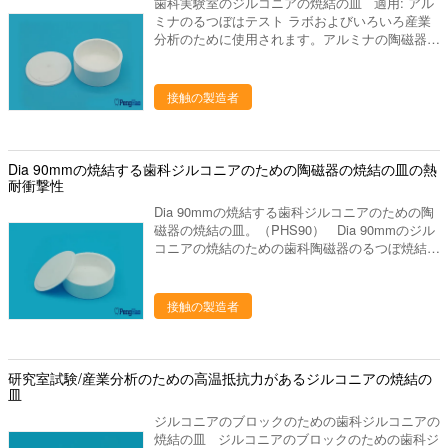
歯科実験室のジルコニアの焼結の皿 適用: アル
金属陶磁器ピンは橋か王冠を支えるために使用さ
ミナのるつぼはテスト ラボおよびいろいろ産業
れます。 タイプ:PHF01、 （1つの部分の皿+10
分析のために使用されます。アルミナの陶磁器の
の陶磁器ピン） 1セットとして; パッキング:1箱
るつぼおよび鋼玉石のるつぼは下記のものを含ん
で詰まる2セット。 名前 歯科蜜蜂の巣の発砲の
でいます:アークのアルミナのるつぼ、正方形の
皿 材料 の磁器陶磁器 モデル 陶磁器ピンと円形
アルミナのるつぼ、長方形のアルミナの陶磁器の
メタル ピンと円形 メタル ピンが付いている陶磁
接触の製造者
るつぼ、コラムの陶磁器のるつぼおよびいろいろ
器ピン/正方形が付いている正方形 形 円形、正方
定形アルミナの陶磁器のるつぼ。 私達はまた良
形 使用法 歯科実験室の歯科炉の王冠そして橋を
質を1mm及び2mmのジルコニアの焼結の球供給
始動させるplaformとして。 サイズ 円形
します。 私達について 私達はプロダクト シ
Dia 90mmの焼結する歯科ジルコニアのための陶磁器の焼結の皿の熱
（80mm*10,73mm*10,60mm*10,100mm*10）。
リーズを使用して歯科実験室の製造業そしてマー
耐衝撃性
2。正方形（65mm*65mm*12.5mm、
ケティングを専門にした歯科実験室の供給の会社
55mm*55mm*12.5mm）
Dia 90mmの焼結する歯科ジルコニアのための陶
です。中国のルオヤンに置きます、美しいツーリ
磁器の焼結の皿。（PHS90） Dia 90mmのジル
スト都市。私達の都市を訪問するためにすべての
コニアの焼結のための歯科陶磁器のるつぼ焼結の
友人を非常に歓迎しあなたに協力することを望ん
（皿） 高い純度Al2O3材料及びムライト材料 最
で下さい。 私達の歯科実験室プロダクトは下記
高サービス温度1800度、よい熱衝撃 割れること
のものを含んでいます: 1. 実験室のるつぼ、焼結
は容易長い時間を使用するかもしれませんではな
接触の製造者
のるつぼ、蜜蜂の巣の発砲の皿、水まきの版、混
いです。 タイプ:高さ30mm、OD90mm 私達は
合の平板、等。 ディスク、取付けられた石、バ
また良質を1mm及び2mmのジルコニアの焼結の
ールシリーズ（炭化物、ゴム、ダイヤモンド）、
球供給します。 私達の代表団 - 供給するため
等を分けるジルコニアの粉砕機、ジルコニアのポ
には質、高レベル サービスを完成して下さい -
研究室試験/産業分析のための高温抵抗力があるジルコニアの焼結の
リッシャ。 発音が明瞭な人、ワックスの鍋、ピ
研究の適用によって人々の歯科健康に、設計は貢
皿
ンdex、バイブレーター、検査官および他の実験
献するためには、歯科実験室プロダクトの販売製
装置、等。 ワックスのブロック、PMMAのブロ
ジルコニアのブロックのための歯科ジルコニアの
造し。
ック、適用範囲が広いブロック、等。
焼結の皿 ジルコニアのブロックのための歯科ジ