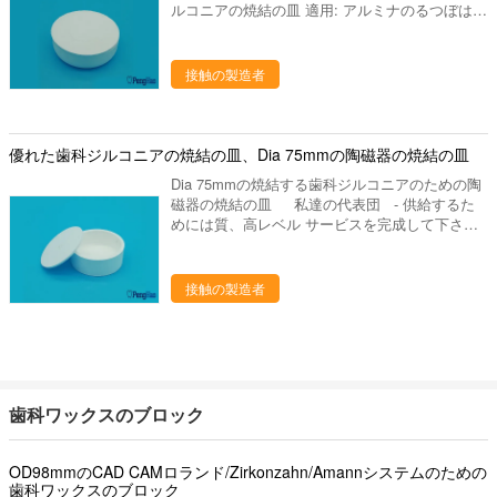
ルコニアの焼結の皿 適用: アルミナのるつぼはテ
スト ラボおよびいろいろ産業分析のために使用
されます。アルミナの陶磁器のるつぼおよび鋼玉
石のるつぼは下記のものを含んでいます:アーク
接触の製造者
のアルミナのるつぼ、正方形のアルミナのるつ
ぼ、長方形のアルミナの陶磁器のるつぼ、コラム
の陶磁器のるつぼおよびいろいろ定形アルミナの
陶磁器のるつぼ。 私達はまた良質を1mm及び
優れた歯科ジルコニアの焼結の皿、Dia 75mmの陶磁器の焼結の皿
2mmのジルコニアの焼結の球供給します。 私
Dia 75mmの焼結する歯科ジルコニアのための陶
達について 私達はプロダクト シリーズを使用
磁器の焼結の皿 私達の代表団 - 供給するた
して歯科実験室の製造業そしてマーケティングを
めには質、高レベル サービスを完成して下さい -
専門にした歯科実験室の供給の会社です。中国の
研究の適用によって人々の歯科健康に、設計は貢
ルオヤンに置きます、美しいツーリスト都市。私
献するためには、歯科実験室プロダクトの販売製
達の都市を訪問するためにすべての友人を非常に
造し。 Dia 75mmのジルコニアの焼結のため
接触の製造者
歓迎しあなたに協力することを望んで下さい。
の歯科陶磁器のるつぼ焼結の（皿） 高い純度
私達をなぜ選びなさいか 私達のプロダクトは35
Al2O3材料及びムライト材料 最高サービス温度
ヶ国以上に輸出され、私達の作成の工場部に歯科
1800度、よい熱衝撃 割れることは容易長い時間
実験室の豊富な作成の経験がありま15年の上に
を使用するかもしれませんではないです。 タイ
作り出します。私達は要求するように適した歯科
プ:高さ30mm、OD75mm 私達はまた良質を
実験室作り出します供給するかもしれ。あなたと
1mm及び2mmのジルコニアの焼結の球供給しま
の歓迎された新しい協同! 進む採用技術を、専
歯科ワックスのブロック
す。
門の製造工程中作り出して、私達は未加工の選択
からの私達のるつぼそして他の歯科実験室プロダ
クトをよい大事にします 終わりへの材料。 次の
OD98mmのCAD CAMロランド/Zirkonzahn/Amannシステムのための
歯科ワックスのブロック
ものを持っている私達の歯科実験室プロダクト: