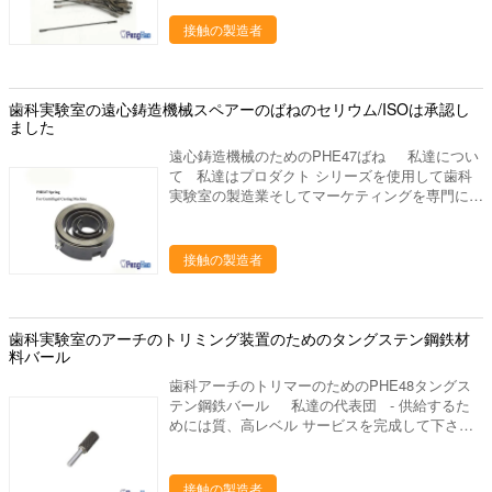
私達をなぜ選びなさいか 私達のプロダクトは35
砕機、ジルコニアのポリッシャ。 発音が明瞭な
ヶ国以上に輸出され、私達の作成の工場部に歯科
接触の製造者
人、ワックスの鍋、ピンdex、バイブレーター、
実験室の豊富な作成の経験がありま15年の上に
検査官および他の実験装置、等。 ワックスのブ
作り出します。私達は要求するように適した歯科
ロック、PMMAのブロック、適用範囲が広いブ
実験室作り出します供給するかもしれ。あなたと
ロック、等。 私達の代表団 - 供給するために
の歓迎された新しい協同! 進む採用技術を、専
歯科実験室の遠心鋳造機械スペアーのばねのセリウム/ISOは承認し
は質、高レベル サービスを完成して下さい - 研
門の製造工程中作り出して、私達は未加工の選択
ました
究の適用によって人々の歯科健康に、設計は貢献
からの私達のるつぼそして他の歯科実験室プロダ
するためには、歯科実験室プロダクトの販売製造
遠心鋳造機械のためのPHE47ばね 私達につい
クトをよい大事にします 終わりへの材料。 次の
し。
て 私達はプロダクト シリーズを使用して歯科
ものを持っている私達の歯科実験室プロダクト:
実験室の製造業そしてマーケティングを専門にし
良質 よいパッキング
た歯科実験室の供給の会社です。中国のルオヤン
に置きます、美しいツーリスト都市。私達の都市
を訪問するためにすべての友人を非常に歓迎しあ
接触の製造者
なたに協力することを望んで下さい。 私達の歯
科実験室プロダクトは下記のものを含んでいま
す: 1. 実験室のるつぼ、焼結のるつぼ、蜜蜂の巣
の発砲の皿、水まきの版、混合の平板、等。 デ
歯科実験室のアーチのトリミング装置のためのタングステン鋼鉄材
ィスク、取付けられた石、バールシリーズ（炭化
料バール
物、ゴム、ダイヤモンド）、等を分けるジルコニ
歯科アーチのトリマーのためのPHE48タングス
アの粉砕機、ジルコニアのポリッシャ。 発音が
テン鋼鉄バール 私達の代表団 - 供給するた
明瞭な人、ワックスの鍋、ピンdex、バイブレー
めには質、高レベル サービスを完成して下さい -
ター、検査官および他の実験装置、等。 ワック
研究の適用によって人々の歯科健康に、設計は貢
スのブロック、PMMAのブロック、適用範囲が
献するためには、歯科実験室プロダクトの販売製
広いブロック、等。 私達の代表団 - 供給する
造し。 私達をなぜ選びなさいか 私達のプロダ
接触の製造者
ためには質、高レベル サービスを完成して下さ