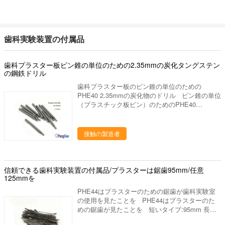
で下さい。 私達の歯科実験室プロダクトは下記
のものを含んでいます: 1. 実験室のるつぼ、焼結
のるつぼ、蜜蜂の巣の発砲の皿、水まきの版、混
合の平板、等。 ディスク、取付けられた石、バ
歯科実験装置の付属品
ールシリーズ（炭化物、ゴム、ダイヤモンド）、
等を分けるジルコニアの粉砕機、ジルコニアのポ
リッシャ。 発音が明瞭な人、ワックスの鍋、ピ
歯科プラスター板ピン錐の単位のための2.35mmの炭化タングステン
ンdex、バイブレーター、検査官および他の実験
の鋼鉄ドリル
装置、等。 ワックスのブロック、PMMAのブロ
歯科プラスター板のピン錐の単位のための
ック、適用範囲が広いブロック、等。 私達をな
PHE40 2.35mmの炭化物のドリル ピン錐の単位
ぜ選びなさいか 私達のプロダクトは35ヶ国以上
（プラスチック板ピン）のためのPHE40
に輸出され、私達の作成の工場部に歯科実験室の
2.35mmの炭化物のドリル 材料:炭化タングステ
豊富な作成の経験がありま15年の上に作り出し
ンの鋼鉄。 サイズ:2.35mm 私達について 私
ます。私達は要求するように適した歯科実験室作
達はプロダクト シリーズを使用して歯科実験室
り出します供給するかもしれ。あなたとの歓迎さ
接触の製造者
の製造業そしてマーケティングを専門にした歯科
れた新しい協同! 進む採用技術を、専門の製造
実験室の供給の会社です。中国のルオヤンに置き
工程中作り出して、私達は未加工の選択からの私
ます、美しいツーリスト都市。私達の都市を訪問
達のるつぼそして他の歯科実験室プロダクトをよ
するためにすべての友人を非常に歓迎しあなたに
信頼できる歯科実験装置の付属品/プラスターは鋸歯95mm/任意
い大事にします 終わりへの材料。 次のものを持
協力することを望んで下さい。 私達の歯科実験
125mmを
っている私達の歯科実験室プロダクト: 良質 よい
室プロダクトは下記のものを含んでいます: 1. 実
パッキング
PHE44はプラスターのための鋸歯が歯科実験室
験室のるつぼ、焼結のるつぼ、蜜蜂の巣の発砲の
の使用を見たことを PHE44はプラスターのた
皿、水まきの版、混合の平板、等。 ディスク、
めの鋸歯が見たことを 短いタイプ:95mm 長い
取付けられた石、バールシリーズ（炭化物、ゴ
タイプ:125mm パッキング:袋ごとの100pcs。
ム、ダイヤモンド）、等を分けるジルコニアの粉