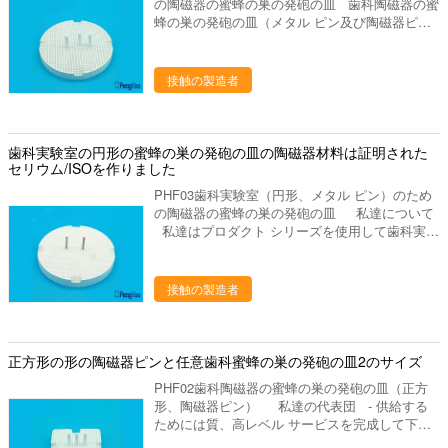
の陶磁器の蜜蜂の巣の発砲の皿 歯科陶磁器の蜜
の版、混合の平板、等。 ディスク、取付けられ
蜂の巣の発砲の皿（メタル ピン及び陶磁器ピ
た石、バールシリーズ（炭化物、ゴム、ダイヤモ
ン） （円形、正方形） プラットホームとして
ンド）、等を分けるジルコニアの粉砕機、ジルコ
蜜蜂の巣が王冠及び橋を始動させるのに使用され
ニアのポリッシャ。 発音が明瞭な人、ワックス
ています;それに容易な処理でおよびfoのための4
の鍋、ピンdex、バイブレーター、検査官および
接触の製造者
つのスロットが焼結炉あります。金属陶磁器ピン
他の実験装置、等。 ワックスのブロック、
は橋か王冠を支えるために使用されます。 タイ
PMMAのブロック、適用範囲が広いブロック、
プ:PHF01、 （1つの部分の皿+10の陶磁器ピン）
等。 私達の代表団 - 供給するためには質、高
1セットとして; パッキング:1箱で詰まる2セッ
レベル サービスを完成して下さい - 研究の適用
歯科実験室の円形の蜜蜂の巣の発砲の皿の陶磁器材料は証明された
ト。 名前 歯科蜜蜂の巣の発砲の皿 材料 の磁器
セリウム/ISOを作りました
によって人々の歯科健康に、設計は貢献するため
陶磁器 モデル 陶磁器ピンと円形メタル ピンと円
には、歯科実験室プロダクトの販売製造し。
PHF03歯科実験室（円形、メタル ピン）のため
形 メタル ピンが付いている陶磁器ピン/正方形が
の陶磁器の蜜蜂の巣の発砲の皿 私達について
付いている正方形 形 円形、正方形 使用法 歯科
私達はプロダクト シリーズを使用して歯科実験
実験室の歯科炉の王冠そして橋を始動させる
室の製造業そしてマーケティングを専門にした歯
plaformとして。 サイズ 円形
科実験室の供給の会社です。中国のルオヤンに置
（80mm*10,73mm*10,60mm*10,100mm*10）。
きます、美しいツーリスト都市。私達の都市を訪
接触の製造者
2。正方形（65mm*65mm*12.5mm、
問するためにすべての友人を非常に歓迎しあなた
55mm*55mm*12.5mm）
に協力することを望んで下さい。 私達の歯科実
験室プロダクトは下記のものを含んでいます: 1.
実験室のるつぼ、焼結のるつぼ、蜜蜂の巣の発砲
正方形の形の陶磁器ピンと任意歯科蜜蜂の巣の発砲の皿2のサイズ
の皿、水まきの版、混合の平板、等。 ディス
PHF02歯科陶磁器の蜜蜂の巣の発砲の皿（正方
ク、取付けられた石、バールシリーズ（炭化物、
形、陶磁器ピン） 私達の代表団 - 供給する
ゴム、ダイヤモンド）、等を分けるジルコニアの
ためには質、高レベル サービスを完成して下さ
粉砕機、ジルコニアのポリッシャ。 発音が明瞭
い - 研究の適用によって人々の歯科健康に、設計
な人、ワックスの鍋、ピンdex、バイブレータ