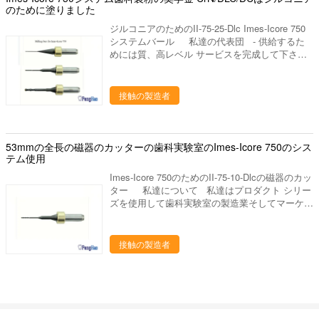
まきの版、混合の平板、等。 ディスク、取付け
のために塗りました
ん。DCのコーティングによって、生命はDLCの
られた石、バールシリーズ（炭化物、ゴム、ダイ
層より7から10回です。それは800から1100
ジルコニアのためのII-75-25-Dlc Imes-Icore 750
ヤモンド）、等を分けるジルコニアの粉砕機、ジ
teethsを製粉できます。 3. CrNは、PMMAのため
システムバール 私達の代表団 - 供給するた
ルコニアのポリッシャ。 発音が明瞭な人、ワッ
に特別塗り、ワックスは通常、切断の表面非常に
めには質、高レベル サービスを完成して下さい -
クスの鍋、ピンdex、バイブレーター、検査官お
滑らか出て来ます。
研究の適用によって人々の歯科健康に、設計は貢
よび他の実験装置、等。 ワックスのブロック、
献するためには、歯科実験室プロダクトの販売製
PMMAのブロック、適用範囲が広いブロック、
造し。 奨学金シリーズを製粉するCAD/CCAM。
接触の製造者
等。 タイプ: 1. ロランド50のための製粉バー
タイプ: 1. ロランド50のための製粉バール 2.
ル 2. 3M ESPEの溶岩のための製粉バール。 3.
3M ESPEの溶岩のための製粉バール。 3. Sirona
Sirona MX5のための製粉バール 4. Imes-Icore
MX5のための製粉バール 4. Imes-Icore 240/750
240/750のための製粉バール 5. アンマンGirrbach
のための製粉バール 5. アンマンGirrbachのため
53mmの全長の磁器のカッターの歯科実験室のImes-Icore 750のシス
のための製粉バール 6. VHF K4/K5のための製粉
の製粉バール 6. VHF K4/K5のための製粉バール
テム使用
バール 7. Dentiumのための製粉バール 8. Yenaの
7. Dentiumのための製粉バール 8. Yenaのための
ための製粉バール 9. Zirkon Zahn M3、M5、
Imes-Icore 750のためのII-75-10-Dlcの磁器のカッ
製粉バール 9. Zirkon Zahn M3、M5、M6、等の
M6、等のための製粉バール。 10. Wieland
ター 私達について 私達はプロダクト シリー
ための製粉バール。 10. Wieland Mini/S1のため
Mini/S1のための製粉バール Coatting: 1. 塗ら
ズを使用して歯科実験室の製造業そしてマーケテ
の製粉バール Coatting: 1. 塗られるDLCはこれ
れるDLCはこれ最も一般的なタイプです、ジルコ
ィングを専門にした歯科実験室の供給の会社で
最も一般的なタイプです、ジルコニウムおよびワ
ニウムおよびワックスで使用することができま
す。中国のルオヤンに置きます、美しいツーリス
ックスで使用することができます。私達の経験と
す。私達の経験として、Upceramaのブロックを
ト都市。私達の都市を訪問するためにすべての友
接触の製造者
して、Upceramaのブロックを製粉するためにロ
製粉するためにロランド システムで組み立てら
人を非常に歓迎しあなたに協力することを望んで
ランド システムで組み立てられる1つのDLC バー
れる1つのDLC バールは90本から130本の歯を終
下さい。 私達の歯科実験室プロダクトは下記の
ルは90本から130本の歯を終えることができま
えることができます。しかしwielandのzirconaの
ものを含んでいます: 1. 実験室のるつぼ、焼結の
す。しかしwielandのzirconaのブロックのため、
ブロックのため、それはupceramaより堅いで
るつぼ、蜜蜂の巣の発砲の皿、水まきの版、混合
それはupceramaより堅いです、従って生命は75
す、従って生命は75から110本の歯までより短い
の平板、等。 ディスク、取付けられた石、バー
から110本の歯までより短い少しに及びますなり
少しに及びますなります。 2. 塗られるDCそれは
ルシリーズ（炭化物、ゴム、ダイヤモンド）、等