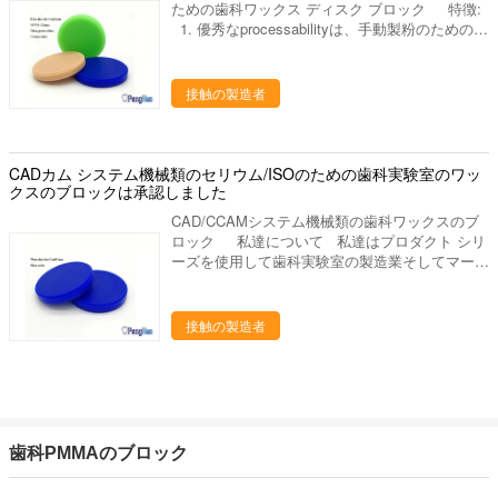
ための歯科ワックス ディスク ブロック 特徴:
縮:5% 私達について 私達はプロダクト シリー
1. 優秀なprocessabilityは、手動製粉のための製
ズを使用して歯科実験室の製造業そしてマーケテ
粉用具への付着、および便利、最も薄い歯の王冠
ィングを専門にした歯科実験室の供給の会社で
0.3mmに達することができませんでした。 2. 特
す。中国のルオヤンに置きます、美しいツーリス
別な技術によって処理されて、全く機械化の間に
接触の製造者
ト都市。私達の都市を訪問するためにすべての友
内部の圧力を、変形大幅に減らされます除去して
人を非常に歓迎しあなたに協力することを望んで
下さい。 3. 高い融点、高温が溶かされた原因製
下さい。 私達の歯科実験室プロダクトは下記の
粉の間にでなく、また、不便を高い融点による機
ものを含んでいます: 1. 実験室のるつぼ、焼結の
械化に作りません。 4. 処理し、クリーニングの
CADカム システム機械類のセリウム/ISOのための歯科実験室のワッ
るつぼ、蜜蜂の巣の発砲の皿、水まきの版、混合
ために優秀な帯電防止特性、容易な。 項目日
クスのブロックは承認しました
の平板、等。 ディスク、取付けられた石、バー
付: 硬度:55-65支えられる柔らかくなるポイン
ルシリーズ（炭化物、ゴム、ダイヤモンド）、等
CAD/CCAMシステム機械類の歯科ワックスのブ
ト:105度融点:140度密度:0.89-0.93灰分: 収縮:5%
を分けるジルコニアの粉砕機、ジルコニアのポリ
ロック 私達について 私達はプロダクト シリ
私達について 私達はプロダクト シリーズを使
ッシャ。 発音が明瞭な人、ワックスの鍋、ピン
ーズを使用して歯科実験室の製造業そしてマーケ
用して歯科実験室の製造業そしてマーケティング
dex、バイブレーター、検査官および他の実験装
ティングを専門にした歯科実験室の供給の会社で
を専門にした歯科実験室の供給の会社です。中国
置、等。 ワックスのブロック、PMMAのブロッ
す。中国のルオヤンに置きます、美しいツーリス
のルオヤンに置きます、美しいツーリスト都市。
ク、適用範囲が広いブロック、等。
ト都市。私達の都市を訪問するためにすべての友
接触の製造者
私達の都市を訪問するためにすべての友人を非常
人を非常に歓迎しあなたに協力することを望んで
に歓迎しあなたに協力することを望んで下さい。
下さい。 私達の歯科実験室プロダクトは下記の
私達の歯科実験室プロダクトは下記のものを含
ものを含んでいます: 1. 実験室のるつぼ、焼結の
んでいます: 1. 実験室のるつぼ、焼結のるつぼ、
るつぼ、蜜蜂の巣の発砲の皿、水まきの版、混合
蜜蜂の巣の発砲の皿、水まきの版、混合の平板、
の平板、等。 ディスク、取付けられた石、バー
等。 ディスク、取付けられた石、バールシリー
ルシリーズ（炭化物、ゴム、ダイヤモンド）、等
ズ（炭化物、ゴム、ダイヤモンド）、等を分ける
歯科PMMAのブロック
を分けるジルコニアの粉砕機、ジルコニアのポリ
ジルコニアの粉砕機、ジルコニアのポリッシャ。
ッシャ。 発音が明瞭な人、ワックスの鍋、ピン
発音が明瞭な人、ワックスの鍋、ピンdex、バイ