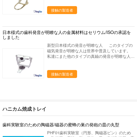
れた設計は歓迎されます。 私達をなぜ選びなさ
のブロック、適用範囲が広いブロック、等。 私
いか 私達のプロダクトは35ヶ国以上に輸出さ
接触の製造者
達の代表団 - 供給するためには質、高レベル サ
れ、私達の作成の工場部に歯科実験室の豊富な作
ービスを完成して下さい - 研究の適用によって
成の経験がありま15年の上に作り出します。私
人々の歯科健康に、設計は貢献するためには、歯
達は要求するように適した歯科実験室作り出しま
科実験室プロダクトの販売製造し。 私達をなぜ
す供給するかもしれ。あなたとの歓迎された新し
日本様式の歯科発音が明瞭な人の金属材料はセリウム/ISOの承認を
選びなさいか 私達のプロダクトは35ヶ国以上に
い協同! 進む採用技術を、専門の製造工程中作
しました
輸出され、私達の作成の工場部に歯科実験室の豊
り出して、私達は未加工の選択からの私達のるつ
富な作成の経験がありま15年の上に作り出しま
新型日本様式の発音が明瞭な人 このタイプの
ぼそして他の歯科実験室プロダクトをよい大事に
す。私達は要求するように適した歯科実験室作り
磁気発音が明瞭な人は世界中普及しています。
します 終わりへの材料。 次のものを持っている
出します供給するかもしれ。あなたとの歓迎され
私達にまた他のタイプの真鍮の発音が明瞭な人、
私達の歯科実験室プロダクト: 良質 よいパッキン
た新しい協同! 進む採用技術を、専門の製造工
亜鉛合金の発音が明瞭な人、調節可能な発音が明
グ
程中作り出して、私達は未加工の選択からの私達
瞭な人、新型発音が明瞭な人および簡単な発音が
のるつぼそして他の歯科実験室プロダクトをよい
明瞭な人およびまたプラスチック発音が明瞭な人
接触の製造者
大事にします 終わりへの材料。 次のものを持っ
のような発音が明瞭な人が、あります。指定:
ている私達の歯科実験室プロダクト: 良質 よいパ
1。 磁気土台システムを使って2.側面incisal道ガ
ッキング
イドの角度10度 私達について 私達はプロダク
ト シリーズを使用して歯科実験室の製造業そし
てマーケティングを専門にした歯科実験室の供給
の会社です。中国のルオヤンに置きます、美しい
ハニカム焼成トレイ
ツーリスト都市。私達の都市を訪問するためにす
べての友人を非常に歓迎しあなたに協力すること
を望んで下さい。 私達の歯科実験室プロダクト
歯科実験室のための陶磁器/磁器の蜜蜂の巣の発砲の皿の丸型
は下記のものを含んでいます: 1. 実験室のるつ
PHF01歯科実験室（円形、陶磁器ピン）のため
ぼ、焼結のるつぼ、蜜蜂の巣の発砲の皿、水まき