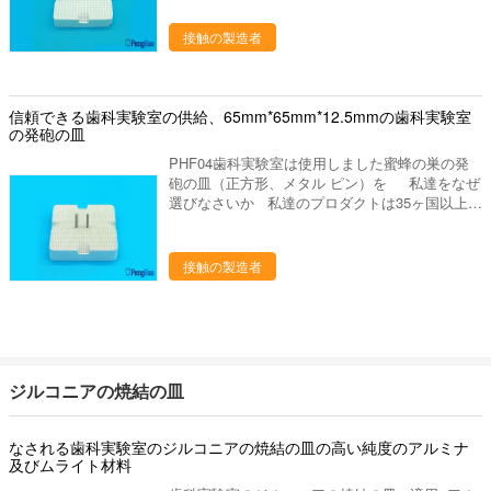
は貢献するためには、歯科実験室プロダクトの販
ー、検査官および他の実験装置、等。 ワックス
売製造し。 歯科陶磁器の蜜蜂の巣の発砲の皿
接触の製造者
のブロック、PMMAのブロック、適用範囲が広
（メタル ピン及び陶磁器ピン） （円形、正方
いブロック、等。 歯科陶磁器の蜜蜂の巣の発砲
形） プラットホームとして蜜蜂の巣が王冠及び
の皿（メタル ピン及び陶磁器ピン） （円形、正
橋を始動させるのに使用されています;それに容
方形） プラットホームとして蜜蜂の巣が王冠及
易な処理でおよびfoのための4つのスロットが焼
信頼できる歯科実験室の供給、65mm*65mm*12.5mmの歯科実験室
び橋を始動させるのに使用されています;それに
結炉あります。金属陶磁器ピンは橋か王冠を支え
の発砲の皿
容易な処理でおよびfoのための4つのスロットが
るために使用されます。 タイプ:PHF02の正方
焼結炉あります。金属陶磁器ピンは橋か王冠を支
PHF04歯科実験室は使用しました蜜蜂の巣の発
形 （1つの部分の皿+10の陶磁器ピン） 1セット
えるために使用されます。 タイプ:PHF02のメ
砲の皿（正方形、メタル ピン）を 私達をなぜ
として; パッキング:1箱で詰まる2セット。 名前
タル ピンが付いている円形。 （1つの部分の皿
選びなさいか 私達のプロダクトは35ヶ国以上に
歯科蜜蜂の巣の発砲の皿 材料 の磁器陶磁器 モデ
+10のメタル ピン） 1セットとして; パッキン
輸出され、私達の作成の工場部に歯科実験室の豊
ル 陶磁器ピンと円形メタル ピンと円形 メタル
グ:1箱で詰まる2セット。 名前 歯科蜜蜂の巣の
富な作成の経験がありま15年の上に作り出しま
ピンが付いている陶磁器ピン/正方形が付いてい
発砲の皿 材料 の磁器陶磁器 モデル 陶磁器ピン
す。私達は要求するように適した歯科実験室作り
接触の製造者
る正方形 形 円形、正方形 使用法 歯科実験室の
と円形メタル ピンと円形 メタル ピンが付いてい
出します供給するかもしれ。あなたとの歓迎され
歯科炉の王冠そして橋を始動させるplaformとし
る陶磁器ピン/正方形が付いている正方形 形 円
た新しい協同! 進む採用技術を、専門の製造工
て。 サイズ 円形
形、正方形 使用法 歯科実験室の歯科炉の王冠そ
程中作り出して、私達は原料の選択からの終わり
（80mm*10,73mm*10,60mm*10,100mm*10）。
して橋を始動させるplaformとして。 サイズ 円形
に私達のるつぼそして他の歯科実験室プロダクト
2。正方形（65mm*65mm*12.5mm、
（80mm*10,73mm*10,60mm*10,100mm*10）。
をよい大事にします。 次のものを持っている私
55mm*55mm*12.5mm）
2。正方形（65mm*65mm*12.5mm、
達の歯科実験室プロダクト: 良質 よいパッキング
ジルコニアの焼結の皿
55mm*55mm*12.5mm）
歯科陶磁器の蜜蜂の巣の発砲の皿（メタル ピン
及び陶磁器ピン） （円形、正方形） プラット
ホームとして蜜蜂の巣が王冠及び橋を始動させる
なされる歯科実験室のジルコニアの焼結の皿の高い純度のアルミナ
のに使用されています;それに容易な処理でおよ
及びムライト材料
びfoのための4つのスロットが焼結炉あります。