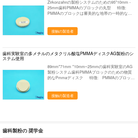
を分けるジルコニアの粉砕機、ジルコニアのポリ
Zirkonzahnの製粉システムのための95*10mm -
95*18 AG71 18 98*18 95*20 AG71 20 98*20
ッシャ。 発音が明瞭な人、ワックスの鍋、ピン
25mm歯科PMMAのブロックの丸型 特徴:
95*25 AG71 25 98*22 98*25 私達の代表
dex、バイブレーター、検査官および他の実験装
PMMAのブロックは審美的な地帯の一時的な王
団 - 供給するためには質、高レベル サービスを
置、等。 ワックスのブロック、PMMAのブロッ
冠そして橋を作る歯科実験室分野の使用に専用さ
完成して下さい - 研究の適用によって人々の歯科
ク、適用範囲が広いブロック、等。
れています。それは特定のCADCAM製粉システ
健康に、設計は貢献するためには、歯科実験室プ
ム機械によって必要な消耗品です。単独でそれは
接触の製造者
ロダクトの販売製造し。
アクリル樹脂のブランクです。 私達をなぜ選び
なさいか 私達のプロダクトは35ヶ国以上に輸出
され、私達の作成の工場部に歯科実験室の豊富な
作成の経験がありま15年の上に作り出します。
歯科実験室の多メチルのメタクリル酸塩PMMAディスクAG製粉のシ
私達は要求するように適した歯科実験室作り出し
ステム使用
ます供給するかもしれ。あなたとの歓迎された新
89mm*71mm *10mm~25mmの歯科実験室のAG
しい協同! 進む採用技術を、専門の製造工程中
製粉システム歯科PMMAブロックのための物質
作り出して、私達は未加工の選択からの私達のる
的なPmmaディスク 特徴: PMMAのブロック
つぼそして他の歯科実験室プロダクトをよい大事
は審美的な地帯の一時的な王冠そして橋を作る歯
にします 終わりへの材料。 次のものを持ってい
科実験室分野の使用に専用されています。それは
る私達の歯科実験室プロダクト: 良質 よいパッキ
特定のCADCAM製粉システム機械によって必要
接触の製造者
ング
な消耗品です。単独でそれはアクリル樹脂のブラ
ンクです。 私達について 私達はプロダクト
シリーズを使用して歯科実験室の製造業そしてマ
ーケティングを専門にした歯科実験室の供給の会
社です。中国のルオヤンに置きます、美しいツー
リスト都市。私達の都市を訪問するためにすべて
歯科製粉の 奨学金
の友人を非常に歓迎しあなたに協力することを望