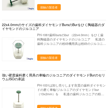
アの王冠のための完全な適しています •高い摩
りへの材料。 次のものを持っている私達の歯科
耗率 •最低熱開発•水冷適用のために適した•適用
実験室プロダクト: 良質 よいパッキング
接触の製造者
の間に形を維持します•優秀な耐久性•耐熱性•良
質のダイヤモンド材料 それは水冷の方法のダイ
ヤモンドのbursの代りにへ有効な早道です。 私
達について 私達はプロダクト シリーズを使用
22x4.0mmのサイズの歯科ダイヤモンドBursのBurをひく陶磁器のダ
して歯科実験室の製造業そしてマーケティングを
イヤモンドのジルコニア
専門にした歯科実験室の供給の会社です。中国の
PH-1061歯科bursのbur （22x4.0mm）をひく歯
ルオヤンに置きます、美しいツーリスト都市。私
科陶磁器のダイヤモンドのジルコニア 私達の
達の都市を訪問するためにすべての友人を非常に
歯科ジルコニアの粉砕機用具は粉砕のジルコニア
歓迎しあなたに協力することを望んで下さい。
の王冠のための完全な適しています - 材料:陶磁
私達の歯科実験室プロダクトは下記のものを含ん
器力と混合するダイヤモンドの屑 - 使用法:ジル
でいます: 1. 実験室のるつぼ、焼結のるつぼ、蜜
コニアの内部の王冠の速い仕上げのため、水冷乾
接触の製造者
蜂の巣の発砲の皿、水まきの版、混合の平板、
燥した粉砕。 - 強い硬度;耐久。 - 必要性の水冷
等。 ディスク、取付けられた石、burシリーズ
無しでHeatless。 それは水冷の方法のダイヤモ
（炭化物、ゴム、ダイヤモンド）、等を分けるジ
ンドのbursの代りにへ有効な早道です。
ルコニアの粉砕機、ジルコニアのポリッシャ。
強い硬度歯科磨く用具の車輪のジルコニアのダイヤモンドBurのセリ
発音が明瞭な人、ワックスの鍋、pindex、バイブ
ウムISOの承認
レーター、検査官および他の実験装置、等。 ワ
ックスのブロック、PMMAのブロック、適用範
PH-1031は卸し売りします良質の歯科ダイヤモン
囲が広いブロック、等。
ドの磨く車輪/ジルコニアのダイヤモンドbur
（13x2mm）を 私達の歯科ジルコニアの粉砕
機用具は粉砕のジルコニアの王冠のための完全な
適しています - 材料:陶磁器力と混合するダイヤ
モンドの屑 - 使用法:ジルコニアの内部の王冠の
接触の製造者