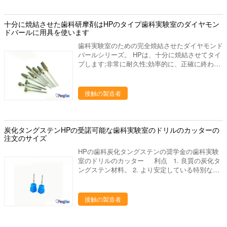
の粒子を使用して、奨学金が鋭く、長い生命働き
び他の実験装置、等。 ワックスのブロック、
であることを各ことを確かめて下さい。 シャー
PMMAのブロック、適用範囲が広いブロック、
プおよび耐久財。 製陶術をひくか、またはポー
十分に焼結させた歯科研摩剤はHPのタイプ歯科実験室のダイヤモン
等。
ランド語ために使用される。 私達について 私
ドバールに用具を使います
達はプロダクト シリーズを使用して歯科実験室
歯科実験室のための完全焼結させたダイヤモンド
の製造業そしてマーケティングを専門にした歯科
バールシリーズ。 HPは、十分に焼結させてタイ
実験室の供給の会社です。中国のルオヤンに置き
プします;非常に耐久性;効率的に、正確に終わる
ます、美しいツーリスト都市。私達の都市を訪問
polishing&ひきます;滑らかにひくか、または磨く
するためにすべての友人を非常に歓迎しあなたに
こと;経済金属のためのスペシャル; 私達の代表団
協力することを望んで下さい。 私達の歯科実験
- 供給するためには質、高レベル サービスを完
接触の製造者
室プロダクトは下記のものを含んでいます: 1. 実
成して下さい - 研究の適用によって人々の歯科健
験室のるつぼ、焼結のるつぼ、蜜蜂の巣の発砲の
康に、設計は貢献するためには、歯科実験室プロ
皿、水まきの版、混合の平板、等。 ディスク、
ダクトの販売製造し。 私達をなぜ選びなさいか
取付けられた石、バールシリーズ（炭化物、ゴ
私達のプロダクトは35ヶ国以上に輸出され、私
炭化タングステンHPの受諾可能な歯科実験室のドリルのカッターの
ム、ダイヤモンド）、等を分けるジルコニアの粉
達の作成の工場部に歯科実験室の豊富な作成の経
注文のサイズ
砕機、ジルコニアのポリッシャ。 発音が明瞭な
験がありま15年の上に作り出します。私達は要
人、ワックスの鍋、ピンdex、バイブレーター、
HPの歯科炭化タングステンの奨学金の歯科実験
求するように適した歯科実験室作り出します供給
検査官および他の実験装置、等。 ワックスのブ
室のドリルのカッター 利点 1. 良質の炭化タ
するかもしれ。あなたとの歓迎された新しい協
ロック、PMMAのブロック、適用範囲が広いブ
ングステン材料。 2. より安定している特別な熱
同! 進む採用技術を、専門の製造工程中作り出
ロック、等。
処理。3.モデル:別のサイズをカスタマイズでき
して、私達は未加工の選択からの私達のるつぼそ
ます。 私達について 私達はプロダクト シリ
して他の歯科実験室プロダクトをよい大事にしま
ーズを使用して歯科実験室の製造業そしてマーケ
接触の製造者
す 終わりへの材料。 次のものを持っている私達
ティングを専門にした歯科実験室の供給の会社で
の歯科実験室プロダクト: 良質 よいパッキング
す。中国のルオヤンに置きます、美しいツーリス
ト都市。私達の都市を訪問するためにすべての友