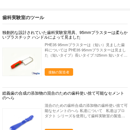
室プロダクトは下記のものを含んでいます: 1. 実
験室のるつぼ、焼結のるつぼ、蜜蜂の巣の発砲の
皿、水まきの版、混合の平板、等。 ディスク、
歯科実験室のツール
取付けられた石、バールシリーズ（炭化物、ゴ
ム、ダイヤモンド）、等を分けるジルコニアの粉
砕機、ジルコニアのポリッシャ。 発音が明瞭な
独創的な設計されていた歯科実験室用具、95mmプラスターは柔らか
人、ワックスの鍋、ピンdex、バイブレーター、
いプラスチック ハンドルによって見ました
検査官および他の実験装置、等。 ワックスのブ
PHE35 95mmプラスターは（短い）見ました歯
ロック、PMMAのブロック、適用範囲が広いブ
科については PHE35 95mmプラスターは見まし
ロック、等。 私達の代表団 - 供給するために
た（短いタイプ）長いタイプ:125mm 短いタイプ
は質、高レベル サービスを完成して下さい - 研
（95mm）ハンドルの独創的な設計は珍しい質の
究の適用によって人々の歯科健康に、設計は貢献
昇進を可能にします。それは柔らかいプラスチッ
するためには、歯科実験室プロダクトの販売製造
ク カバーが付いているハンドルを形成するより
し。 私達をなぜ選びなさいか 私達のプロダク
接触の製造者
多くのhumanizationです。 私達について 私達
トは35ヶ国以上に輸出され、私達の作成の工場
はプロダクト シリーズを使用して歯科実験室の
部に歯科実験室の豊富な作成の経験がありま15
製造業そしてマーケティングを専門にした歯科実
年の上に作り出します。私達は要求するように適
験室の供給の会社です。中国のルオヤンに置きま
総義歯の合成の添加物の混合のための歯科使い捨て可能なセメント
した歯科実験室作り出します供給するかもしれ。
す、美しいツーリスト都市。私達の都市を訪問す
のへら
あなたとの歓迎された新しい協同! 進む採用技
るためにすべての友人を非常に歓迎しあなたに協
術を、専門の製造工程中作り出して、私達は未加
混合のための歯科合成の添加物の歯科使い捨て可
力することを望んで下さい。 私達の歯科実験室
工の選択からの私達のるつぼそして他の歯科実験
能なセメントのへら 私達について 私達はプロ
プロダクトは下記のものを含んでいます: 1. 実験
室プロダクトをよい大事にします 終わりへの材
ダクト シリーズを使用して歯科実験室の製造業
室のるつぼ、焼結のるつぼ、蜜蜂の巣の発砲の
料。 次のものを持っている私達の歯科実験室プ
そしてマーケティングを専門にした歯科実験室の
皿、水まきの版、混合の平板、等。 ディスク、
ロダクト: 良質 よいパッキング
供給の会社です。中国のルオヤンに置きます、美
取付けられた石、バールシリーズ（炭化物、ゴ