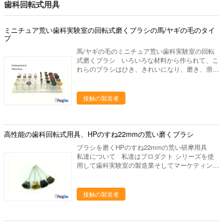
ます。 2. 塗られるDCそれはジルコニウムのため
歯科回転式用具
ジルコニウムのために特別な耐久のタイプです。
を分けるジルコニアの粉砕機、ジルコニアのポリ
に特別な耐久のタイプです。それはPMMAかワ
それはPMMAかワックスのために適していませ
ッシャ。 発音が明瞭な人、ワックスの鍋、ピン
ックスのために適していません。DCのコーティ
ん。DCのコーティングによって、生命はDLCの
dex、バイブレーター、検査官および他の実験装
ミニチュア荒い歯科実験室の回転式磨くブラシの馬/ヤギの毛のタイ
ングによって、生命はDLCの層より7から10回で
層より7から10回です。それは800から1100
置、等。 ワックスのブロック、PMMAのブロッ
プ
す。それは800から1100 teethsを製粉できます。
teethsを製粉できます。 3. CrNは、PMMAのため
ク、適用範囲が広いブロック、等。 私達の代表
3. CrNは、PMMAのために特別塗り、ワックスは
に特別塗り、ワックスは通常、切断の表面非常に
馬/ヤギの毛のミニチュア荒い歯科実験室の回転
団 - 供給するためには質、高レベル サービスを
通常、切断の表面非常に滑らか出て来ます。
滑らか出て来ます。
式磨くブラシ いろいろな材料から作られて、こ
完成して下さい - 研究の適用によって人々の歯科
れらのブラシはひき、きれいになり、磨き、滑ら
健康に、設計は貢献するためには、歯科実験室プ
かになり、そして、金属陶磁器、終わりヒスイ、
ロダクトの販売製造し。 奨学金シリーズを製粉
宝石類、等のために使用されます。 1. 堅いク
するCAD/CCAM。 タイプ: 1. ロランド50のた
リーニングの仕事のために設計されている馬力サ
めの製粉バール 2. 3M ESPEの溶岩のための製粉
接触の製造者
イズの心棒に取付けられる堅い鋼鉄および真鍮の
バール。 3. Sirona MX5のための製粉バール 4.
回転式ワイヤー ブラシ; 2. 古典、クリーニング
Imes-Icore 240/750のための製粉バール 5. アン
のinterproximalスペースdeflasking総義歯の後で
マンGirrbachのための製粉バール 6. VHF K4/K5
総義歯のアクリルのきれいになり、磨くことと概
高性能の歯科回転式用具、HPのすね22mmの荒い磨くブラシ
のための製粉バール 7. Dentiumのための製粉バ
要の実験室の磨く塗布にとって理想的な良質の自
ール 8. Yenaのための製粉バール 9. Zirkon Zahn
ブラシを磨くHPのすね22mmの荒い研摩用具
然な毛ブラシ; 3. 磨く材料の滑らかな仕上げそ
M3、M5、M6、等のための製粉バール。 10.
私達について 私達はプロダクト シリーズを使
して適用のための耐久の綿; 4. 良質の良く白い
Wieland Mini/S1のための製粉バール Coatting:
用して歯科実験室の製造業そしてマーケティング
ウールのフェルトのもみ革はすべてのタイプの磨
1. 塗られるDLCはこれ最も一般的なタイプで
を専門にした歯科実験室の供給の会社です。中国
くことのために設計しました; 5. 前磨く金属の
す、ジルコニウムおよびワックスで使用すること
のルオヤンに置きます、美しいツーリスト都市。
ための炭化ケイ素または酸化アルミニウムが付い
ができます。私達の経験として、Upceramaのブ
私達の都市を訪問するためにすべての友人を非常
接触の製造者
ているポリアミド繊維; 6. 非毛織網は金属の不
ロックを製粉するためにロランド システムで組
に歓迎しあなたに協力することを望んで下さい。
規則で、需要が高い表面の酸化層をきれいにする
み立てられる1つのDLC バールは90本から130本
私達の歯科実験室プロダクトは下記のものを含
ためにブラシをかけます。高温抵抗力がある、耐
の歯を終えることができます。しかしwielandの
んでいます: 1. 実験室のるつぼ、焼結のるつぼ、
久証拠を、高く妨げる水か液体と使用されてでき