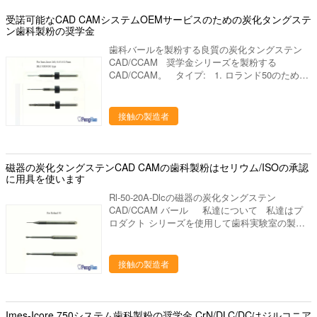
んで下さい。 私達の歯科実験室プロダクトは下
記のものを含んでいます: 1. 実験室のるつぼ、焼
受諾可能なCAD CAMシステムOEMサービスのための炭化タングステ
結のるつぼ、蜜蜂の巣の発砲の皿、水まきの版、
ン歯科製粉の奨学金
混合の平板、等。 ディスク、取付けられた石、
歯科バールを製粉する良質の炭化タングステン
バールシリーズ（炭化物、ゴム、ダイヤモン
CAD/CCAM 奨学金シリーズを製粉する
ド）、等を分けるジルコニアの粉砕機、ジルコニ
CAD/CCAM。 タイプ: 1. ロランド50のための
アのポリッシャ。 発音が明瞭な人、ワックスの
製粉バール 2. 3M ESPEの溶岩のための製粉バー
鍋、ピンdex、バイブレーター、検査官および他
ル。 3. Sirona MX5のための製粉バール 4. Imes-
の実験装置、等。 ワックスのブロック、PMMA
Icore 240/750のための製粉バール 5. アンマン
のブロック、適用範囲が広いブロック、等。
接触の製造者
Girrbachのための製粉バール 6. VHF K4/K5のた
めの製粉バール 7. Dentiumのための製粉バール
8. Yenaのための製粉バール 9. Zirkon Zahn M3、
M5、M6、等のための製粉バール。 10. Wieland
磁器の炭化タングステンCAD CAMの歯科製粉はセリウム/ISOの承認
Mini/S1のための製粉バール Coatting: 1. 塗ら
に用具を使います
れるDLCはこれ最も一般的なタイプです、ジルコ
Rl-50-20A-Dlcの磁器の炭化タングステン
ニウムおよびワックスで使用することができま
CAD/CCAM バール 私達について 私達はプ
す。私達の経験として、Upceramaのブロックを
ロダクト シリーズを使用して歯科実験室の製造
製粉するためにロランド システムで組み立てら
業そしてマーケティングを専門にした歯科実験室
れる1つのDLC バールは90本から130本の歯を終
の供給の会社です。中国のルオヤンに置きます、
えることができます。しかしwielandのzirconaの
美しいツーリスト都市。私達の都市を訪問するた
接触の製造者
ブロックのため、それはupceramaより堅いで
めにすべての友人を非常に歓迎しあなたに協力す
す、従って生命は75から110本の歯までより短い
ることを望んで下さい。 私達の歯科実験室プロ
少しに及びますなります。 2. 塗られるDCそれは
ダクトは下記のものを含んでいます: 1. 実験室の
ジルコニウムのために特別な耐久のタイプです。
るつぼ、焼結のるつぼ、蜜蜂の巣の発砲の皿、水
Imes-Icore 750システム歯科製粉の奨学金 CrN/DLC/DCはジルコニア
それはPMMAかワックスのために適していませ