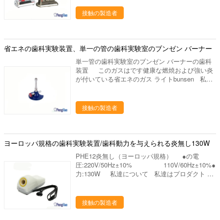
炎の高さ3. 天燃ガスのため4. 扱うこと容易5. さ
が明瞭な人、ワックスの鍋、ピンdex、バイブレ
まざまなホースのサイズのための先を細くされた
接触の製造者
ーター、検査官および他の実験装置、等。 ワッ
鋸歯状にされた茎 私達について 私達はプロダ
クスのブロック、PMMAのブロック、適用範囲
クト シリーズを使用して歯科実験室の製造業そ
が広いブロック、等。 私達の代表団 - 供給す
してマーケティングを専門にした歯科実験室の供
るためには質、高レベル サービスを完成して下
給の会社です。中国のルオヤンに置きます、美し
省エネの歯科実験装置、単一の管の歯科実験室のブンゼン バーナー
さい - 研究の適用によって人々の歯科健康に、設
いツーリスト都市。私達の都市を訪問するために
計は貢献するためには、歯科実験室プロダクトの
単一管の歯科実験室のブンゼン バーナーの歯科
すべての友人を非常に歓迎しあなたに協力するこ
販売製造し。
装置 このガスはです健康な燃焼および強い炎
とを望んで下さい。 私達の歯科実験室プロダク
が付いている省エネのガス ライトbunsen 私達
トは下記のものを含んでいます: 1. 実験室のるつ
の代表団 - 供給するためには質、高レベル サー
ぼ、焼結のるつぼ、蜜蜂の巣の発砲の皿、水まき
ビスを完成して下さい - 研究の適用によって人々
の版、混合の平板、等。 ディスク、取付けられ
の歯科健康に、設計は貢献するためには、歯科実
接触の製造者
た石、バールシリーズ（炭化物、ゴム、ダイヤモ
験室プロダクトの販売製造し。 私達をなぜ選び
ンド）、等を分けるジルコニアの粉砕機、ジルコ
なさいか 私達のプロダクトは35ヶ国以上に輸出
ニアのポリッシャ。 発音が明瞭な人、ワックス
され、私達の作成の工場部に歯科実験室の豊富な
の鍋、ピンdex、バイブレーター、検査官および
作成の経験がありま15年の上に作り出します。
ヨーロッパ規格の歯科実験装置/歯科動力を与えられる炎無し130W
他の実験装置、等。 ワックスのブロック、
私達は要求するように適した歯科実験室作り出し
PMMAのブロック、適用範囲が広いブロック、
PHE12炎無し（ヨーロッパ規格） ●の電
ます供給するかもしれ。あなたとの歓迎された新
等。 私達の代表団 - 供給するためには質、高
圧:220V/50Hz±10% 110V/60Hz±10%●
しい協同! 進む採用技術を、専門の製造工程中
レベル サービスを完成して下さい - 研究の適用
力:130W 私達について 私達はプロダクト シ
作り出して、私達は未加工の選択からの私達のる
によって人々の歯科健康に、設計は貢献するため
リーズを使用して歯科実験室の製造業そしてマー
つぼそして他の歯科実験室プロダクトをよい大事
には、歯科実験室プロダクトの販売製造し。
ケティングを専門にした歯科実験室の供給の会社
にします 終わりへの材料。 次のものを持ってい
です。中国のルオヤンに置きます、美しいツーリ
接触の製造者
る私達の歯科実験室プロダクト: 良質 よいパッキ
スト都市。私達の都市を訪問するためにすべての
ング
友人を非常に歓迎しあなたに協力することを望ん