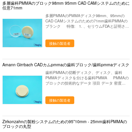
dex、バイブレーター、検査官および他の実験装
多層歯科PMMAのブロック98mm 95mm CAD CAMシステムのために
ブレーター、検査官および他の実験装置、等。
置、等。 ワックスのブロック、PMMAのブロッ
任意71mm
ワックスのブロック、PMMAのブロック、適用
ク、適用範囲が広いブロック、等。 私達の代表
範囲が広いブロック、等。
多層PMMAのPMMAディスク98mm、95mmの
団 - 供給するためには質、高レベル サービスを
CAD CAMシステムのための71mm歯科PMMAの
完成して下さい - 研究の適用によって人々の歯科
ブランク 特徴: 1. 、セリウムFDAと証明され
健康に、設計は貢献するためには、歯科実験室プ
る、ISO 2. ロランド、VHF、Wieland、Imes-
ロダクトの販売製造し。 開いたwieland
icores、歯科製造所、Amann Girrbach、Sirona、
CAD/CCAMシステムOD98mmのための歯科ワッ
Zirkonzahn、Cercon、Kavo、溶岩、等と互換性
クス ディスク ブロック 特徴: 1. 優秀な
接触の製造者
がある。 3. 優秀で半透明な自然見る美学 4. いい
processabilityは、手動製粉のための製粉用具へ
え他の王冠によって行われることができる「黒い
の付着、および便利、最も薄い歯の王冠0.3mm
歯肉線」 5. 顕著な最底限の適合 6. Vitaの16の陰
に達することができませんでした。 2. 特別な技
で利用できるフレームワーク 7. 適用:単一の王
Amann Girrbach CADカムpmmaの歯科ブロック/歯科pmmaディスク
術によって処理されて、全く機械化の間に内部の
冠、3単位橋、磁器のベニヤ、象眼細工、ポス
圧力を、変形大幅に減らされます除去して下さ
歯科PMMAの切断ディスク、ディスク、歯科
ト。 私達について 私達はプロダクト シリー
い。 3. 高い融点、高温が溶かされた原因製粉の
PMMAディスクを分ける歯科PMMA PMMAの
ズを使用して歯科実験室の製造業そしてマーケテ
間にでなく、また、不便を高い融点による機械化
ブロックの技術的なデータ 項目 データ 密度
ィングを専門にした歯科実験室の供給の会社で
に作りません。 4. 処理し、クリーニングのため
1.19 g/cm 色 濃い黄色 衝撃強度 ≥16kg/cm3 引張
す。中国のルオヤンに置きます、美しいツーリス
に優秀な帯電防止特性、容易な。 項目日付: 硬
強さ ≥61kg/cm3 表面の硬度 ≥21HV0.2. ゆがみの
ト都市。私達の都市を訪問するためにすべての友
度:55-65支えられる柔らかくなるポイント:105度
温度 ≥78 °C 柔らかくなる温度 ≥105 °C 軽い伝
接触の製造者
人を非常に歓迎しあなたに協力することを望んで
融点:140度密度:0.89-0.93灰分: 収縮:5%
送: 92% Wielandシステム、Zirkon Zahn
下さい。 私達の歯科実験室プロダクトは下記の
（CAD/CCAM）およびAmann （CAD/CCAM）
ものを含んでいます: 1. 実験室のるつぼ、焼結の
システムのための歯科PMMAディスク Wielandシ
るつぼ、蜜蜂の巣の発砲の皿、水まきの版、混合
ステム Zirkon Zahn （CAD/CCAM） Amann
Zirkonzahnの製粉システムのための95*10mm - 25mm歯科PMMAの
の平板、等。 ディスク、取付けられた石、バー
（CAD/CCAM） 98*10 95*10 AG71 12 98*12
ブロックの丸型
ルシリーズ（炭化物、ゴム、ダイヤモンド）、等
95*14 AG71 14 98*14 95*16 AG71 16 98*16