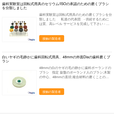
zirconaのブロックのため、それはupceramaより
蜜蜂の巣の発砲の皿、水まきの版、混合の平板、
歯科実験室は回転式用具のセリウム/ISOの承認のための磨くブラシ
ます。非金属表面のクリーニング、磨く酸化フィ
堅いです、従って生命は75から110本の歯までよ
等。 ディスク、取付けられた石、バールシリー
を分類しました
ルム、いろいろな種類の金属、良い処置およびぎ
り短い少しに及びますなります。 2. 塗られるDC
ズ（炭化物、ゴム、ダイヤモンド）、等を分ける
ざぎざで広く利用された取除いて下さい。
それはジルコニウムのために特別な耐久のタイプ
歯科実験室は回転式用具のための磨くブラシを分
ジルコニアの粉砕機、ジルコニアのポリッシャ。
です。それはPMMAかワックスのために適して
類しました 私達の代表団 - 供給するために
発音が明瞭な人、ワックスの鍋、ピンdex、バイ
いません。DCのコーティングによって、生命は
は質、高レベル サービスを完成して下さい - 研
ブレーター、検査官および他の実験装置、等。
DLCの層より7から10回です。それは800から
究の適用によって人々の歯科健康に、設計は貢献
ワックスのブロック、PMMAのブロック、適用
1100 teethsを製粉できます。 3. CrNは、PMMA
するためには、歯科実験室プロダクトの販売製造
範囲が広いブロック、等。 いろいろな材料から
のために特別塗り、ワックスは通常、切断の表面
し。 いろいろな材料から作られて、これらのブ
接触の製造者
作られて、これらのブラシはひき、きれいにな
非常に滑らか出て来ます。
ラシはひき、きれいになり、磨き、滑らかにな
り、磨き、滑らかになり、そして、金属陶磁器、
り、そして、金属陶磁器、終わりヒスイ、宝石
終わりヒスイ、宝石類、等のために使用されま
類、等のために使用されます。 1. 堅いクリーニ
す。 1. 堅いクリーニングの仕事のために設計さ
ングの仕事のために設計されている馬力サイズの
白いヤギの毛静かに歯科回転式用具、48mmの外面Diaの歯科磨くブ
れている馬力サイズの心棒に取付けられる堅い鋼
心棒に取付けられる堅い鋼鉄および真鍮の回転式
ラシ
鉄および真鍮の回転式ワイヤー ブラシ; 2. 古
ワイヤー ブラシ; 2. 古典、クリーニングの
典、クリーニングのinterproximalスペース
48mmの白のヤギの毛の静かに歯科ポーランドの
interproximalスペースdeflasking総義歯の後で総
deflasking総義歯の後で総義歯のアクリルのきれ
ブラシ 指定 旋盤のポーランド人のブラシ;木製
義歯のアクリルのきれいになり、磨くことと概要
いになり、磨くことと概要の実験室の磨く塗布に
の中心、48mmの直径;複合材料の磨くことのた
の実験室の磨く塗布にとって理想的な良質の自然
とって理想的な良質の自然な毛ブラシ; 3. 磨く
め 私達をなぜ選びなさいか 私達のプロダクト
な毛ブラシ; 3. 磨く材料の滑らかな仕上げそし
材料の滑らかな仕上げそして適用のための耐久の
は35ヶ国以上に輸出され、私達の作成の工場部
て適用のための耐久の綿; 4. 良質の良く白いウ
綿; 4. 良質の良く白いウールのフェルトのもみ
に歯科実験室の豊富な作成の経験がありま15年
接触の製造者
ールのフェルトのもみ革はすべてのタイプの磨く
革はすべてのタイプの磨くことのために設計しま
の上に作り出します。私達は要求するように適し
ことのために設計しました; 5. 前磨く金属のた
した; 5. 前磨く金属のための炭化ケイ素または
た歯科実験室作り出します供給するかもしれ。あ
めの炭化ケイ素または酸化アルミニウムが付いて
酸化アルミニウムが付いているポリアミド繊維;
なたとの歓迎された新しい協同! 進む採用技術
いるポリアミド繊維; 6. 非毛織網は金属の不規
6. 非毛織網は金属の不規則で、需要が高い表面
を、専門の製造工程中作り出して、私達は未加工
則で、需要が高い表面の酸化層をきれいにするた
の酸化層をきれいにするためにブラシをかけま
の選択からの私達のるつぼそして他の歯科実験室