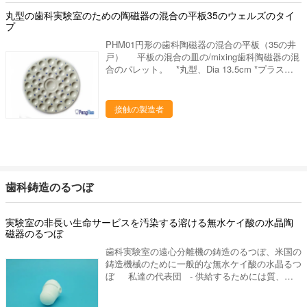
の実験装置、等。 ワックスのブロック、PMMA
まき、残ります。 3. 未使用の磁器は後で貯えら
丸型の歯科実験室のための陶磁器の混合の平板35のウェルズのタイ
のブロック、適用範囲が広いブロック、等。 特
れ、再使用することができます。 4. 磁器および
プ
徴 1. 滑らかな表面はブラシの生命を延長しま
時間を節約します。 5. それは透明のプラスチッ
す。 2. 湿気の保持機能は磁器の固まりが正しい
PHM01円形の歯科陶磁器の混合の平板（35の井
ク ガバーと貯えられるものがのそれで土または
量をの常に受け取ることを保障します 実行可能
戸） 平板の混合の皿の/mixing歯科陶磁器の混
残骸からの磁器を抗議することを来、クリア ビ
な状態にaに水をまき、残ります。 3. 未使用の磁
合のパレット。 *丸型、Dia 13.5cm *プラスチ
ューを提供します。 私達をなぜ選びなさいか
器は後で貯えられ、再使用することができます。
ック底及びカバーを持っていること *歯科実験室
私達のプロダクトは35ヶ国以上に輸出され、私
4. 磁器および時間を節約します。 5. それは透明
で使用します *よいパッキングのホワイト ボック
達の作成の工場部に歯科実験室の豊富な作成の経
のプラスチック ガバーと貯えられるものがのそ
ス。 ルオヤンのpenghaoの陶磁器の技術co.、
接触の製造者
験がありま15年の上に作り出します。私達は要
れで土または残骸からの磁器を抗議することを
株式会社。 私達の代表団 - 供給するためには
求するように適した歯科実験室作り出します供給
来、クリア ビューを提供します。
質、高レベル サービスを完成して下さい - 研究
するかもしれ。あなたとの歓迎された新しい協
の適用によって人々の歯科健康に、設計は貢献す
同! 進む採用技術を、専門の製造工程中作り出
るためには、歯科実験室プロダクトの販売製造
して、私達は未加工の選択からの私達のるつぼそ
し。
して他の歯科実験室プロダクトをよい大事にしま
す 終わりへの材料。 次のものを持っている私達
歯科鋳造のるつぼ
の歯科実験室プロダクト: 良質 よいパッキング
実験室の非長い生命サービスを汚染する溶ける無水ケイ酸の水晶陶
磁器のるつぼ
歯科実験室の遠心分離機の鋳造のるつぼ、米国の
鋳造機械のために一般的な無水ケイ酸の水晶るつ
ぼ 私達の代表団 - 供給するためには質、高
レベル サービスを完成して下さい - 研究の適用
によって人々の歯科健康に、設計は貢献するため