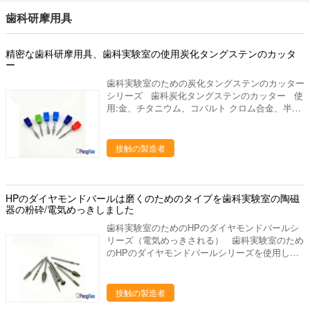
めにブラシをかけます。高温抵抗力がある、耐久
す。高温抵抗力がある、耐久証拠を、高く妨げる
プロダクトをよい大事にします 終わりへの材
証拠を、高く妨げる水か液体と使用されてできま
歯科研摩用具
水か液体と使用されてできます。非金属表面のク
料。 次のものを持っている私達の歯科実験室プ
す。非金属表面のクリーニング、磨く酸化フィル
リーニング、磨く酸化フィルム、いろいろな種類
ロダクト: 良質 よいパッキング
ム、いろいろな種類の金属、良い処置およびぎざ
の金属、良い処置およびぎざぎざで広く利用され
精密な歯科研摩用具、歯科実験室の使用炭化タングステンのカッタ
ぎざで広く利用された取除いて下さい。
た取除いて下さい。
ー
歯科実験室のための炭化タングステンのカッター
シリーズ 歯科炭化タングステンのカッター 使
用:金、チタニウム、コバルト クロム合金、半貴
及び貴金属を整えるために使用される、 アクリ
ル、プラスター モデル、等。 利点:はっきりと
切口;精密、耐久。 私達について 私達はプロ
接触の製造者
ダクト シリーズを使用して歯科実験室の製造業
そしてマーケティングを専門にした歯科実験室の
供給の会社です。中国のルオヤンに置きます、美
しいツーリスト都市。私達の都市を訪問するため
HPのダイヤモンドバールは磨くのためのタイプを歯科実験室の陶磁
にすべての友人を非常に歓迎しあなたに協力する
器の粉砕/電気めっきしました
ことを望んで下さい。 私達の歯科実験室プロダ
歯科実験室のためのHPのダイヤモンドバールシ
クトは下記のものを含んでいます: 1. 実験室のる
リーズ（電気めっきされる） 歯科実験室のため
つぼ、焼結のるつぼ、蜜蜂の巣の発砲の皿、水ま
のHPのダイヤモンドバールシリーズを使用し
きの版、混合の平板、等。 ディスク、取付けら
て。 電気版。 奨学金のハンドルおよび働く頭
れた石、バールシリーズ（炭化物、ゴム、ダイヤ
部で構成されます。 奨学金handleはステンレス
モンド）、等を分けるジルコニアの粉砕機、ジル
製、働く頭部によってめっきされるダイヤモンド
接触の製造者
コニアのポリッシャ。 発音が明瞭な人、ワック
の粒子から成っています。 良質のダイヤモンド
スの鍋、ピンdex、バイブレーター、検査官およ