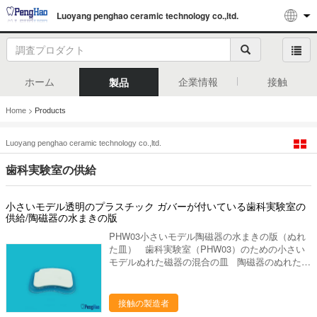
Luoyang penghao ceramic technology co.,ltd.
ホーム
企業情報
接触
製品
>
Home
Products
Luoyang penghao ceramic technology co.,ltd.
歯科実験室の供給
小さいモデル透明のプラスチック ガバーが付いている歯科実験室の
供給/陶磁器の水まきの版
PHW03小さいモデル陶磁器の水まきの版（ぬれ
た皿） 歯科実験室（PHW03）のための小さい
モデルぬれた磁器の混合の皿 陶磁器のぬれた皿
（水まきの版） *小さいモデル。 *プラスチック
底及びカバーを持っていること *歯科実験室で使
用します *カバーとのサイズ:約10*7cm 特徴
接触の製造者
1. 滑らかな表面はブラシの生命を延長します。