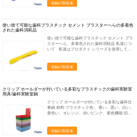
しいツーリスト都市。私達の都市を訪問するため
接触の製造者
ム、ダイヤモンド）、等を分けるジルコニアの粉
にすべての友人を非常に歓迎しあなたに協力する
砕機、ジルコニアのポリッシャ。 発音が明瞭な
ことを望んで下さい。 私達の歯科実験室プロダ
人、ワックスの鍋、ピンdex、バイブレーター、
クトは下記のものを含んでいます: 1. 実験室のる
検査官および他の実験装置、等。 ワックスのブ
つぼ、焼結のるつぼ、蜜蜂の巣の発砲の皿、水ま
使い捨て可能な歯科プラスチック セメント プラスターへらの多着色
ロック、PMMAのブロック、適用範囲が広いブ
きの版、混合の平板、等。 ディスク、取付けら
された歯科消耗品
ロック、等。 私達の代表団 - 供給するために
れた石、バールシリーズ（炭化物、ゴム、ダイヤ
は質、高レベル サービスを完成して下さい - 研
使い捨て可能な歯科プラスチック セメント プラ
モンド）、等を分けるジルコニアの粉砕機、ジル
究の適用によって人々の歯科健康に、設計は貢献
スターへら、多着色された歯科消耗品 私達につ
コニアのポリッシャ。 発音が明瞭な人、ワック
するためには、歯科実験室プロダクトの販売製造
いて 私達はプロダクト シリーズを使用して歯
スの鍋、ピンdex、バイブレーター、検査官およ
し。
科実験室の製造業そしてマーケティングを専門に
び他の実験装置、等。 ワックスのブロック、
した歯科実験室の供給の会社です。中国のルオヤ
PMMAのブロック、適用範囲が広いブロック、
ンに置きます、美しいツーリスト都市。私達の都
接触の製造者
等。 私達の代表団 - 供給するためには質、高
市を訪問するためにすべての友人を非常に歓迎し
レベル サービスを完成して下さい - 研究の適用
あなたに協力することを望んで下さい。 私達の
によって人々の歯科健康に、設計は貢献するため
歯科実験室プロダクトは下記のものを含んでいま
には、歯科実験室プロダクトの販売製造し。
す: 1. 実験室のるつぼ、焼結のるつぼ、蜜蜂の巣
クリップ ホールダーが付いている多彩なプラスチックの歯科実験室
私達をなぜ選びなさいか 私達のプロダクトは35
の発砲の皿、水まきの版、混合の平板、等。 デ
用具/歯科実験室鍋
ヶ国以上に輸出され、私達の作成の工場部に歯科
ィスク、取付けられた石、バールシリーズ（炭化
実験室の豊富な作成の経験がありま15年の上に
クリップ ホールダーが付いている多彩な歯科仕
物、ゴム、ダイヤモンド）、等を分けるジルコニ
作り出します。私達は要求するように適した歯科
事鍋 材料:プラスチック色:、青い、黒い、白い、
アの粉砕機、ジルコニアのポリッシャ。 発音が
実験室作り出します供給するかもしれ。あなたと
黄色い、オレンジ、赤いピンク、紫色機能:切れ
明瞭な人、ワックスの鍋、ピンdex、バイブレー
の歓迎された新しい協同! 進む採用技術を、専
のクランプ部分がペーパーを修理するのに使用す
ター、検査官および他の実験装置、等。 ワック
門の製造工程中作り出して、私達は未加工の選択
ることができます在庫:在庫のたくさん 私達に
スのブロック、PMMAのブロック、適用範囲が
からの私達のるつぼそして他の歯科実験室プロダ
ついて 私達はプロダクト シリーズを使用して
接触の製造者
広いブロック、等。 私達の代表団 - 供給するた
クトをよい大事にします 終わりへの材料。 次の
歯科実験室の製造業そしてマーケティングを専門
めには質、高レベル サービスを完成して下さい -