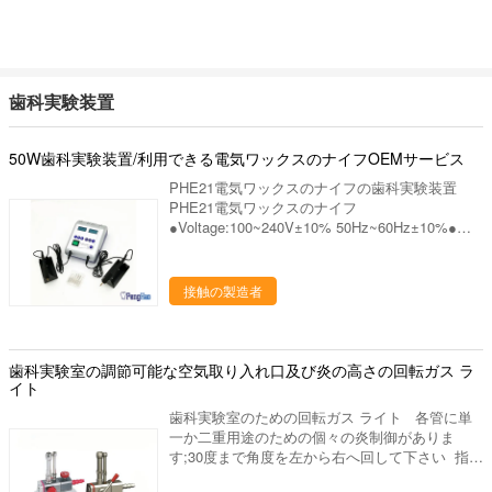
ものを持っている私達の歯科実験室プロダクト:
にした歯科実験室の供給の会社です。中国のルオ
研究の適用によって人々の歯科健康に、設計は貢
良質 よいパッキング
ヤンに置きます、美しいツーリスト都市。私達の
献するためには、歯科実験室プロダクトの販売製
都市を訪問するためにすべての友人を非常に歓迎
造し。 私達をなぜ選びなさいか 私達のプロダ
しあなたに協力することを望んで下さい。 私達
クトは35ヶ国以上に輸出され、私達の作成の工
の歯科実験室プロダクトは下記のものを含んでい
場部に歯科実験室の豊富な作成の経験がありま
歯科実験装置
ます: 1. 実験室のるつぼ、焼結のるつぼ、蜜蜂の
15年の上に作り出します。私達は要求するよう
巣の発砲の皿、水まきの版、混合の平板、等。
に適した歯科実験室作り出します供給するかもし
ディスク、取付けられた石、バールシリーズ（炭
50W歯科実験装置/利用できる電気ワックスのナイフOEMサービス
れ。あなたとの歓迎された新しい協同! 進む採
化物、ゴム、ダイヤモンド）、等を分けるジルコ
用技術を、専門の製造工程中作り出して、私達は
PHE21電気ワックスのナイフの歯科実験装置
ニアの粉砕機、ジルコニアのポリッシャ。 発音
未加工の選択からの私達のるつぼそして他の歯科
PHE21電気ワックスのナイフ
が明瞭な人、ワックスの鍋、ピンdex、バイブレ
実験室プロダクトをよい大事にします 終わりへ
●Voltage:100~240V±10% 50Hz~60Hz±10%●
ーター、検査官および他の実験装置、等。 ワッ
の材料。 次のものを持っている私達の歯科実験
力:50W●の臨時雇用者の選択:50℃~200℃ 私達
クスのブロック、PMMAのブロック、適用範囲
室プロダクト: 良質 よいパッキング
について 私達はプロダクト シリーズを使用し
が広いブロック、等。
て歯科実験室の製造業そしてマーケティングを専
接触の製造者
門にした歯科実験室の供給の会社です。中国のル
オヤンに置きます、美しいツーリスト都市。私達
の都市を訪問するためにすべての友人を非常に歓
迎しあなたに協力することを望んで下さい。 私
歯科実験室の調節可能な空気取り入れ口及び炎の高さの回転ガス ラ
達の歯科実験室プロダクトは下記のものを含んで
イト
います: 1. 実験室のるつぼ、焼結のるつぼ、蜜蜂
歯科実験室のための回転ガス ライト 各管に単
の巣の発砲の皿、水まきの版、混合の平板、等。
一か二重用途のための個々の炎制御がありま
ディスク、取付けられた石、バールシリーズ（炭
す;30度まで角度を左から右へ回して下さい 指
化物、ゴム、ダイヤモンド）、等を分けるジルコ
定: 1. 調節可能な空気取り入れ口2. 調節可能な
ニアの粉砕機、ジルコニアのポリッシャ。 発音