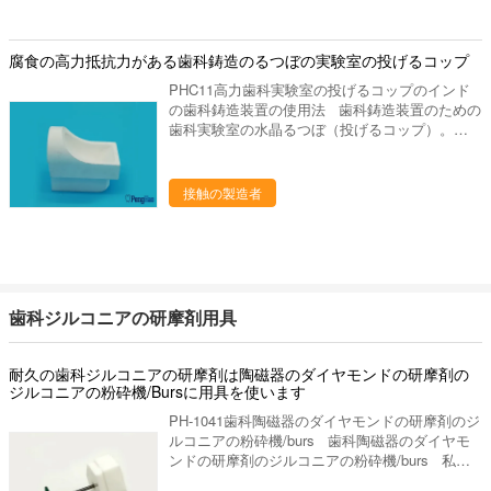
水晶るつぼ（投げるコップ）。（PHC13） 1. 最
高石英ガラスと作られる。 2. DEGUSSAの歯科
鋳造装置のために適した。 3. 非汚染、 4. 、抵抗
腐食の高力抵抗力がある歯科鋳造のるつぼの実験室の投げるコップ
力がある腐食は高力高熱を扱います。 5. 長く生
PHC11高力歯科実験室の投げるコップのインド
命を使用して。 6.私達はmanufactuerです
の歯科鋳造装置の使用法 歯科鋳造装置のための
歯科実験室の水晶るつぼ（投げるコップ）。
（PHC11のインドのための大きいるつぼは、歯
科鋳造機械を作り出しました） 1. 最高石英ガラ
スと作られる。 2. インドのために適したタイプ
接触の製造者
歯科鋳造装置を作り出しました。 3. 非汚染、 4.
、抵抗力がある腐食は高力高熱を扱います。 5.
長く生命を使用して。 私達の代表団 - 供給す
るためには質、高レベル サービスを完成して下
さい - 研究の適用によって人々の歯科健康に、設
計は貢献するためには、歯科実験室プロダクトの
歯科ジルコニアの研摩剤用具
販売製造し。 私達をなぜ選びなさいか 私達の
プロダクトは35ヶ国以上に輸出され、私達の作
成の工場部に歯科実験室の豊富な作成の経験があ
耐久の歯科ジルコニアの研摩剤は陶磁器のダイヤモンドの研摩剤の
りま15年の上に作り出します。私達は要求する
ジルコニアの粉砕機/Bursに用具を使います
ように適した歯科実験室作り出します供給するか
PH-1041歯科陶磁器のダイヤモンドの研摩剤のジ
もしれ。あなたとの歓迎された新しい協同! 進
ルコニアの粉砕機/burs 歯科陶磁器のダイヤモ
む採用技術を、専門の製造工程中作り出して、私
ンドの研摩剤のジルコニアの粉砕機/burs 私達
達は未加工の選択からの私達のるつぼそして他の
の歯科ジルコニアの粉砕機用具は粉砕のジルコニ
歯科実験室プロダクトをよい大事にします 終わ