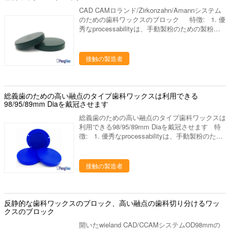
良質 よいパッキング
CAD CAMロランド/Zirkonzahn/Amannシステム
のための歯科ワックスのブロック 特徴: 1. 優
秀なprocessabilityは、手動製粉のための製粉用
具への付着、および便利、最も薄い歯の王冠
0.3mmに達することができませんでした。 2. 特
別な技術によって処理されて、全く機械化の間に
接触の製造者
内部の圧力を、変形大幅に減らされます除去して
下さい。 3. 高い融点、高温が溶かされた原因製
粉の間にでなく、また、不便を高い融点による機
械化に作りません。 4. 処理し、クリーニングの
総義歯のための高い融点のタイプ歯科ワックスは利用できる
ために優秀な帯電防止特性、容易な。 項目日
98/95/89mm Diaを戴冠させます
付: 硬度:55-65支えられる柔らかくなるポイン
総義歯のための高い融点のタイプ歯科ワックスは
ト:105度融点:140度密度:0.89-0.93灰分: 収縮:5%
利用できる98/95/89mm Diaを戴冠させます 特
徴: 1. 優秀なprocessabilityは、手動製粉のため
の製粉用具への付着、および便利、最も薄い歯の
王冠0.3mmに達することができませんでした。
2. 特別な技術によって処理されて、全く機械化
接触の製造者
の間に内部の圧力を、変形大幅に減らされます除
去して下さい。 3. 高い融点、高温が溶かされた
原因製粉の間にでなく、また、不便を高い融点に
よる機械化に作りません。 4. 処理し、クリーニ
反静的な歯科ワックスのブロック、高い融点の歯科切り分けるワッ
ングのために優秀な帯電防止特性、容易な。 項
クスのブロック
目日付: 硬度:55-65支えられる柔らかくなるポイ
開いたwieland CAD/CCAMシステムOD98mmの
ント:105度融点:140度密度:0.89-0.93灰分: 収