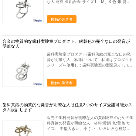
な人 材料 亜鉛合金 サイズ L、M、S 色 銀 特徴
な早道です。
取り外し可能 MOQ 1つのカートン パッキング
L:100pcs/ctnの重量:24kgM:150pcs/ctnの重
量:18kgS:180pcs/ctnの重量:14kgctnのサイ
接触の製造者
ズ:32*42*27CM 調達期間 cfmed順序の後の3-
15days サンプル 自由 セリウム CE/ISO/FDA 適
用 歯科実験室 支払 T/T、L/C、D/A、D/P、
Paypal、ウェスタン・ユニオン、お金のグラ
合金の物質的な歯科実験室プロダクト、銀製色の完全な口の発音が
ム、条件付捺印証書、現金 船積みの方法 DHL、
明瞭な人
UPS、TNT、EMS、FEDERAL EXPRESS、空気
歯科実験室プロダクト/歯科供給の完全な口の発
による海によって、 私達をなぜ選びなさいか
音が明瞭な人 私達について 私達はプロダクト
私達のプロダクトは35ヶ国以上に輸出され、私
シリーズを使用して歯科実験室の製造業そしてマ
達の作成の工場部に歯科実験室の豊富な作成の経
ーケティングを専門にした歯科実験室の供給の会
験がありま15年の上に作り出します。私達は要
社です。中国のルオヤンに置きます、美しいツー
求するように適した歯科実験室作り出します供給
リスト都市。私達の都市を訪問するためにすべて
接触の製造者
するかもしれ。あなたとの歓迎された新しい協
の友人を非常に歓迎しあなたに協力することを望
同! 進む採用技術を、専門の製造工程中作り出
んで下さい。 私達の歯科実験室プロダクトは下
して、私達は未加工の選択からの私達のるつぼそ
記のものを含んでいます: 1. 実験室のるつぼ、焼
して他の歯科実験室プロダクトをよい大事にしま
結のるつぼ、蜜蜂の巣の発砲の皿、水まきの版、
歯科真鍮の物質的な発音が明瞭な人は任意3つのサイズ受諾可能カス
す 終わりへの材料。 次のものを持っている私達
混合の平板、等。 ディスク、取付けられた石、
タム設計します
の歯科実験室プロダクト: 良質 よいパッキング
バールシリーズ（炭化物、ゴム、ダイヤモン
販売の歯科発音が明瞭な人の黄銅材料のための歯
ド）、等を分けるジルコニアの粉砕機、ジルコニ
科真鍮の発音が明瞭な人 材料:黄銅 色:黄色 サ
アのポリッシャ。 発音が明瞭な人、ワックスの
イズ:、中型大きい、小さい いろいろな種類の
鍋、ピンdex、バイブレーター、検査官および他
発音が明瞭な人は利用できます カスタマイズさ
の実験装置、等。 ワックスのブロック、PMMA