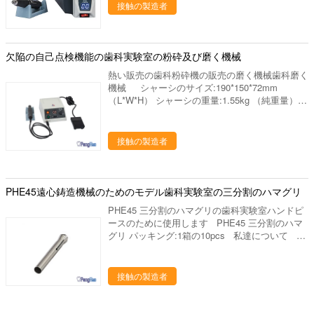
予備発電の消費: 最高のトルク:11Ncm 速度の設
接触の製造者
ように気を付けて下さい。新しいコレットが
定:0~50,000のRPMの自動巡航 速度の変動: 電
「R」の解放された位置で付属品を滑らかに解放
源:250VAC/5A 連続したモード:逆転任意に
することを保証するためにテストして下さい。新
reversal<5,000 RPMへの変化スイッチ 欠陥の自
しいコレットが「S」の安全な位置でしっかりと
己点検:E0-E7表示 回路保護:過熱/積み過ぎの過電
欠陥の自己点検機能の歯科実験室の粉砕及び磨く機械
握り、紡錘が自由に回ることを保証するためにテ
流 動的応答:停止するべき開始up/1.2secへの
ストして下さい。
熱い販売の歯科粉砕機の販売の磨く機械歯科磨く
1.1sec 方法の運転:手動制御、膝/フィート速度制
機械 シャーシのサイズ:190*150*72mm
御 私達について 私達はプロダクト シリーズ
（L*W*H） シャーシの重量:1.55kg （純重量）
を使用して歯科実験室の製造業そしてマーケティ
ハンドピースのサイズ:150*28mm
ングを専門にした歯科実験室の供給の会社です。
（L*diameter） ハンドピースの重量:235g （純重
中国のルオヤンに置きます、美しいツーリスト都
量） 力:60W 予備発電の消費: 最高のトル
接触の製造者
市。私達の都市を訪問するためにすべての友人を
ク:5.8Ncm 速度の設定:0~45,000のRPM 速度の
非常に歓迎しあなたに協力することを望んで下さ
変動: 電源:250VAC/5A 連続したモード:遅れを用
い。 私達の歯科実験室プロダクトは下記のもの
いる逆転への変化スイッチ 欠陥の自己点検:E0-
を含んでいます: 1. 実験室のるつぼ、焼結のるつ
E5表示 回路保護:過熱/積み過ぎの過電流 動的応
PHE45遠心鋳造機械のためのモデル歯科実験室の三分割のハマグリ
ぼ、蜜蜂の巣の発砲の皿、水まきの版、混合の平
答:停止するべき起動のスライドへの1.1sec 方法
板、等。 ディスク、取付けられた石、バールシ
PHE45 三分割のハマグリの歯科実験室ハンドピ
の運転:手動速度制御、ペダルを踏むことによる
リーズ（炭化物、ゴム、ダイヤモンド）、等を分
ースのために使用します PHE45 三分割のハマ
オン/オフ制御 私達の代表団 - 供給するために
けるジルコニアの粉砕機、ジルコニアのポリッシ
グリ パッキング:1箱の10pcs 私達について 私
は質、高レベル サービスを完成して下さい - 研
ャ。 発音が明瞭な人、ワックスの鍋、ピンdex、
達はプロダクト シリーズを使用して歯科実験室
究の適用によって人々の歯科健康に、設計は貢献
バイブレーター、検査官および他の実験装置、
の製造業そしてマーケティングを専門にした歯科
するためには、歯科実験室プロダクトの販売製造
等。 ワックスのブロック、PMMAのブロック、
実験室の供給の会社です。中国のルオヤンに置き
接触の製造者
し。
適用範囲が広いブロック、等。
ます、美しいツーリスト都市。私達の都市を訪問
するためにすべての友人を非常に歓迎しあなたに
協力することを望んで下さい。 私達の歯科実験