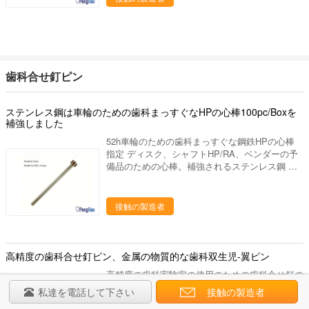
クトは35ヶ国以上に輸出され、私達の作成の工
い - 研究の適用によって人々の歯科健康に、設計
場部に歯科実験室の豊富な作成の経験がありま
は貢献するためには、歯科実験室プロダクトの販
15年の上に作り出します。私達は要求するよう
売製造し。 私達をなぜ選びなさいか 私達のプ
に適した歯科実験室作り出します供給するかもし
ロダクトは35ヶ国以上に輸出され、私達の作成
れ。あなたとの歓迎された新しい協同! 進む採
の工場部に歯科実験室の豊富な作成の経験があり
用技術を、専門の製造工程中作り出して、私達は
ま15年の上に作り出します。私達は要求するよ
歯科合せ釘ピン
未加工の選択からの私達のるつぼそして他の歯科
うに適した歯科実験室作り出します供給するかも
実験室プロダクトをよい大事にします 終わりへ
しれ。あなたとの歓迎された新しい協同! 進む
の材料。 次のものを持っている私達の歯科実験
ステンレス鋼は車輪のための歯科まっすぐなHPの心棒100pc/Boxを
採用技術を、専門の製造工程中作り出して、私達
室プロダクト: 良質 よいパッキング アーチのト
補強しました
は未加工の選択からの私達のるつぼそして他の歯
リマーのためのPHE48タングステン鋼鉄バール
科実験室プロダクトをよい大事にします 終わり
52h車輪のための歯科まっすぐな鋼鉄HPの心棒
12*6mm
への材料。 次のものを持っている私達の歯科実
指定 ディスク、シャフトHP/RA、ベンダーの予
験室プロダクト: 良質 よいパッキング
備品のための心棒。補強されるステンレス鋼 記
述 ディスク、回転式用具、シャフトhp/ra、ベン
ダーの予備品のための心棒。乗組員のタイプ、ヘ
ッド（ねじ）直径:5.0mm。hp/ra = 2.35mm 包装
接触の製造者
及び配達 包装の細部: 標準パッケー
ジ:100pc/paper箱;重量:300-400g/pk;測定:13mm
x 6.1mm x 3.7mm;他のパッケージ:顧客のパッケ
ージの自身の銘柄に印を付けることができ顧客の
高精度の歯科合せ釘ピン、金属の物質的な歯科双生児-翼ピン
要求でパッケージを作ります 配達細部: 5-15仕事
高精度の歯科実験室の使用のための歯科合せ釘の
日
双生児ピン 材料:黄銅、鋼鉄、アルミ合金 色:
私達を電話して下さい
接触の製造者
青い 適用:歯科実験室 パッキング:袋ごとの