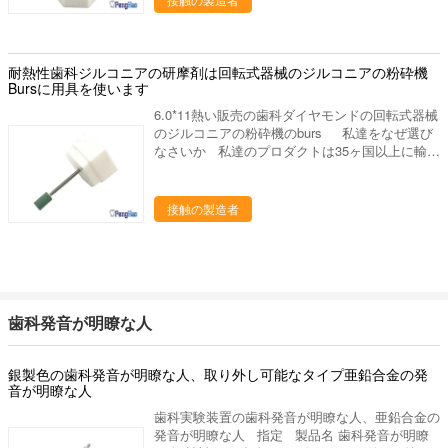
速い仕上げのため、水冷乾燥した粉砕。 - 強い硬
度;耐久。 - 必要性の水冷無しでHeatless。 そ
れは水冷の方法のダイヤモンドのbursの代りにへ
有効な早道です。 私達について 私達はプロダ
耐熱性歯科ジルコニアの研摩剤は回転式器械のジルコニアの粉砕機
クト シリーズを使用して歯科実験室の製造業そ
Bursに用具を使います
してマーケティングを専門にした歯科実験室の供
6.0*11熱い販売の歯科ダイヤモンドの回転式器械
給の会社です。中国のルオヤンに置きます、美し
のジルコニアの粉砕機のburs 私達をなぜ選び
いツーリスト都市。私達の都市を訪問するために
なさいか 私達のプロダクトは35ヶ国以上に輸出
すべての友人を非常に歓迎しあなたに協力するこ
され、私達の作成の工場部に歯科実験室の豊富な
とを望んで下さい。 私達の歯科実験室プロダク
作成の経験がありま15年の上に作り出します。
トは下記のものを含んでいます: 1. 実験室のるつ
私達は要求するように適した歯科実験室作り出し
接触の製造者
ぼ、焼結のるつぼ、蜜蜂の巣の発砲の皿、水まき
ます供給するかもしれ。あなたとの歓迎された新
の版、混合の平板、等。 ディスク、取付けられ
しい協同! 進む採用技術を、専門の製造工程中
た石、burシリーズ（炭化物、ゴム、ダイヤモン
作り出して、私達は未加工の選択からの私達のる
ド）、等を分けるジルコニアの粉砕機、ジルコニ
つぼそして他の歯科実験室プロダクトをよい大事
アのポリッシャ。 発音が明瞭な人、ワックスの
にします 終わりへの材料。 次のものを持ってい
鍋、pindex、バイブレーター、検査官および他の
る私達の歯科実験室プロダクト: 良質 よいパッキ
実験装置、等。 ワックスのブロック、PMMAの
歯科発音が明瞭な人
ング ジルコニアのための歯科陶磁器のダイヤモ
ブロック、適用範囲が広いブロック、等。 私達
ンドの粉砕機 私達の歯科ジルコニアの粉砕機用
の代表団 - 供給するためには質、高レベル サー
具は粉砕のジルコニアの王冠のための完全な適し
銀製色の歯科発音が明瞭な人、取り外し可能なタイプ亜鉛合金の発
ビスを完成して下さい - 研究の適用によって人々
ています •高い摩耗率 •最低熱開発•水冷適用の
音が明瞭な人
の歯科健康に、設計は貢献するためには、歯科実
ために適した•適用の間に形を維持します•優秀な
験室プロダクトの販売製造し。
歯科実験装置の歯科発音が明瞭な人、亜鉛合金の
耐久性•耐熱性•良質のダイヤモンド材料 それは
発音が明瞭な人 指定 製品名 歯科発音が明瞭
水冷の方法のダイヤモンドのbursの代りにへ有効