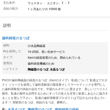
支払条件:
ウェスタン ・ ユニオン、T ・ T
供給の能力:
1 ヶ月あたりの 10000 枚
説明
歯科鋳造のるつぼ
材料:
の水晶陶磁器
時を使用して:
10-20回、長い生命サービス
タイプ:
Kerrの鋳造装置のため、閉められている
使用法:
歯科鋳造機械のため
ハイライト:
陶磁器のるつぼ
,
水晶るつぼ
PHC01歯科陶磁器の鋳造のるつぼ（Kerrのタイプ） 私達について 私達はプロダ
クト シリーズを使用して歯科実験室の製造業そしてマーケティングを専門にし
た歯科実験室の供給の会社です。中国のルオヤンに置きます、美しいツーリスト
都市。私達の都市を訪問するためにすべての友人を非常に歓迎しあなたに協力す
ることを望んで下さい。 私達の歯科実験室プロダクトは下記のものを含んでい
ます: 1. 実験室のるつぼ、焼結のるつぼ、蜜蜂の...
札:
水晶るつぼ
,
陶磁器のるつぼ
,
歯科鋳造の供給