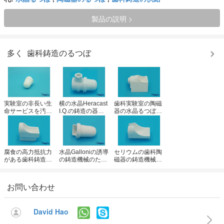
製品の説明 >
多く
歯科鋳造のるつぼ
実験室の非長い生
横の水晶Heracast
歯科実験室の陶磁
命サービスを汚染
I.Q.の鋳造の器械
器の水晶るつぼの
する溶ける無水ケ
のための歯科投げ
投げるコップ
イ酸の水晶陶磁器
るCrucibの陶磁器
DEGUSSAの鋳造
のるつぼ
のコップ
機械使用
腐食の高力抵抗力
水晶Galloniの誘導
セリウムの歯科陶
がある歯科鋳造の
の鋳造機械のため
磁器の鋳造機械の
るつぼの実験室の
のコップを投げる
ための標準細長か
投げるコップ
歯科鋳造のるつぼ
った最高石英ガラ
スのコップ
お問い合わせ
David Hao