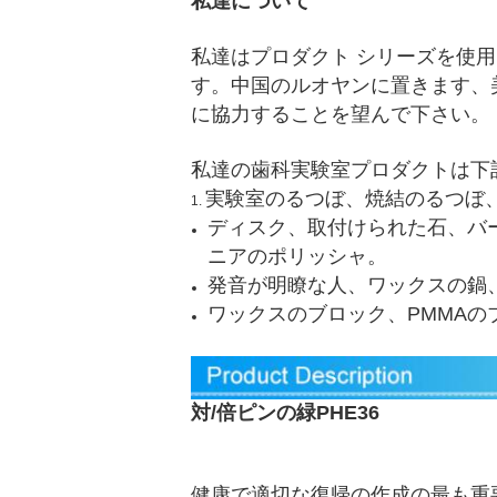
私達について
私達はプロダクト シリーズを使
す。中国のルオヤンに置きます、
に協力することを望んで下さい。
私達の歯科実験室プロダクトは下
実験室のるつぼ、焼結のるつぼ
1.
ディスク、取付けられた石、バ
ニアのポリッシャ。
発音が明瞭な人、ワックスの鍋
ワックスのブロック、PMMA
対/倍ピンの緑PHE36
健康で適切な復帰の作成の最も重