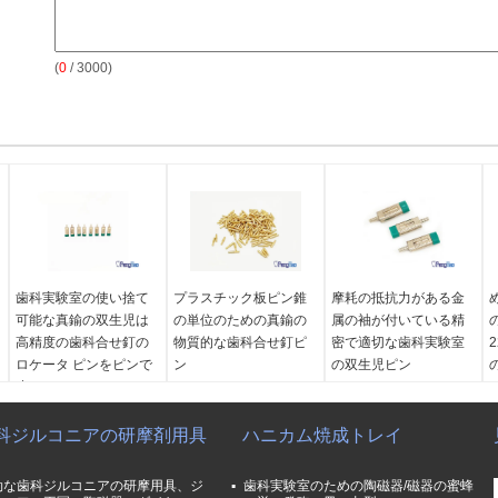
(
0
/ 3000)
歯科実験室の使い捨て
プラスチック板ピン錐
摩耗の抵抗力がある金
可能な真鍮の双生児は
の単位のための真鍮の
属の袖が付いている精
高精度の歯科合せ釘の
物質的な歯科合せ釘ピ
密で適切な歯科実験室
2
ロケータ ピンをピンで
ン
の双生児ピン
止めます
アプリケーション:
歯科
タイプ:
金属の袖を使っ
つかいます:
歯科実験室
区域
て
科ジルコニアの研摩剤用具
材料
タイプ:
ショート
ハニカム焼成トレイ
パッキング:
1 箱の
タイプ:
口頭療法の装置
つかいます:
プラスチッ
1000sets
及び付属品
ク板ピンのため
材料:
金属、緑のゴム製
効な歯科ジルコニアの研摩用具、ジ
歯科実験室のための陶磁器/磁器の蜜蜂