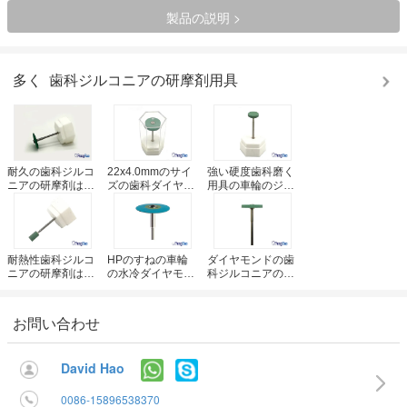
製品の説明 >
多く
歯科ジルコニアの研摩剤用具
耐久の歯科ジルコ
22x4.0mmのサイ
強い硬度歯科磨く
ニアの研摩剤は陶
ズの歯科ダイヤモ
用具の車輪のジル
磁器のダイヤモン
ンドBursのBurを
コニアのダイヤモ
ドの研摩剤のジル
ひく陶磁器のダイ
ンドBurのセリウ
コニアの粉砕
ヤモンドのジルコ
ムISOの承認
機/Bursに用具を使
ニア
います
耐熱性歯科ジルコ
HPのすねの車輪
ダイヤモンドの歯
ニアの研摩剤は回
の水冷ダイヤモン
科ジルコニアの研
転式器械のジルコ
ドによって浸透さ
摩用具/ジルコニア
ニアの粉砕機Burs
せる合成ゴムの
の陶磁器の磨くタ
に用具を使います
Heatlessポリッシ
ーボ粉砕機
お問い合わせ
ャ
David Hao
0086-15896538370