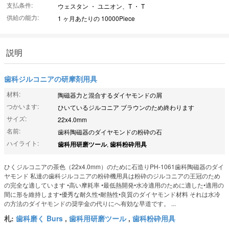
支払条件:
ウェスタン ・ ユニオン、T ・ T
供給の能力:
1 ヶ月あたりの 10000Piece
説明
歯科ジルコニアの研摩剤用具
材料:
陶磁器力と混合するダイヤモンドの屑
つかいます:
ひいているジルコニア ブラウンのため終わります
サイズ:
22x4.0mm
名前:
歯科陶磁器のダイヤモンドの粉砕の石
ハイライト:
歯科用研磨ツール
,
歯科粉砕用具
ひくジルコニアの茶色（22x4.0mm）のために石造りPH-1061歯科陶磁器のダイ
ヤモンド 私達の歯科ジルコニアの粉砕機用具は粉砕のジルコニアの王冠のため
の完全な適しています •高い摩耗率 •最低熱開発•水冷適用のために適した•適用の
間に形を維持します•優秀な耐久性•耐熱性•良質のダイヤモンド材料 それは水冷
の方法のダイヤモンドの奨学金の代りにへ有効な早道です。 ...
札:
歯科磨く Burs
,
歯科用研磨ツール
,
歯科粉砕用具