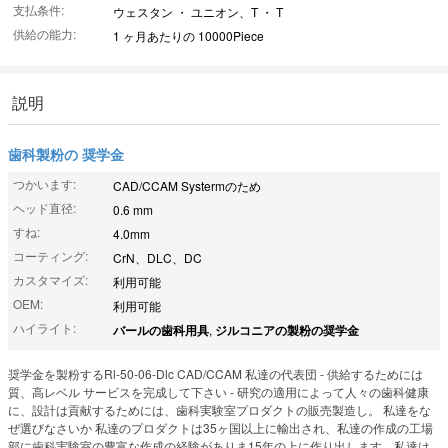
支払条件:
ウェスタン ・ ユニオン、T ・ T
供給の能力:
1 ヶ月あたりの 10000Piece
説明
歯科製粉の 奨学金
つかいます:
CAD/CCAM Systermのため
ヘッド直径:
0.6 mm
すね:
4.0mm
コーティング:
CrN、DLC、DC
カスタマイズ:
利用可能
OEM:
利用可能
ハイライト:
バールの歯科用具
,
ジルコニアの製粉の奨学金
奨学金を製粉するRl-50-06-Dlc CAD/CCAM 私達の代表団 - 供給するためには
質、高レベル サービスを完成して下さい - 研究の適用によって人々の歯科健康
に、設計は貢献するためには、歯科実験室プロダクトの販売製造し。 私達をな
ぜ選びなさいか 私達のプロダクトは35ヶ国以上に輸出され、私達の作成の工場
部に歯科実験室の豊富な作成の経験がありま15年の上に作り出します。私達は