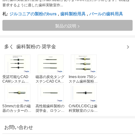
要求するように適した歯科実験室作...
札:
ジルコニアの製粉のburs
,
歯科製粉用具
,
バールの歯科用具
製品の説明 >
多く
歯科製粉の 奨学金
受諾可能なCAD
磁器の炭化タング
Imes-Icore 750シ
CAMシステム
ステンCAD CAM
ステム歯科製粉の
OEMサービスのた
の歯科製粉はセリ
奨学金
めの炭化タングス
ウム/ISOの承認に
CrN/DLC/DCはジ
テン歯科製粉の奨
用具を使います
ルコニアのために
学金
塗りました
53mmの全長の磁
高性能歯科製粉の
CrN/DLC/DCは歯
器のカッターの歯
奨学金、ロランド
科実験室のジルコ
科実験室のImes-
50の炭化物のフラ
ニアの粉砕のため
Icore 750のシステ
イス
の炭化物バールに
ム使用
塗りました
お問い合わせ