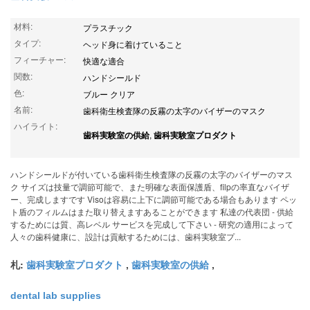
材料:
プラスチック
タイプ:
ヘッド身に着けていること
フィーチャー:
快適な適合
関数:
ハンドシールド
色:
ブルー クリア
名前:
歯科衛生検査隊の反霧の太字のバイザーのマスク
ハイライト:
,
歯科実験室の供給
歯科実験室プロダクト
ハンドシールドが付いている歯科衛生検査隊の反霧の太字のバイザーのマス
ク サイズは技量で調節可能で、また明確な表面保護盾、filpの率直なバイザ
ー、完成しますです Visoは容易に上下に調節可能である場合もあります ペッ
ト盾のフィルムはまた取り替えますあることができます 私達の代表団 - 供給
するためには質、高レベル サービスを完成して下さい - 研究の適用によって
人々の歯科健康に、設計は貢献するためには、歯科実験室プ...
札:
,
,
歯科実験室プロダクト
歯科実験室の供給
dental lab supplies