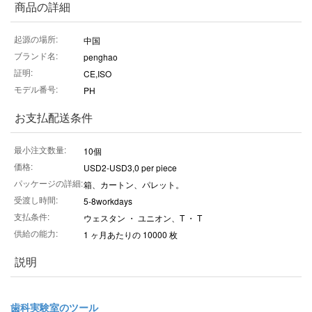
商品の詳細
起源の場所:
中国
ブランド名:
penghao
証明:
CE,ISO
モデル番号:
PH
お支払配送条件
最小注文数量:
10個
価格:
USD2-USD3,0 per piece
パッケージの詳細:
箱、カートン、パレット。
受渡し時間:
5-8workdays
支払条件:
ウェスタン ・ ユニオン、T ・ T
供給の能力:
1 ヶ月あたりの 10000 枚
説明
歯科実験室のツール